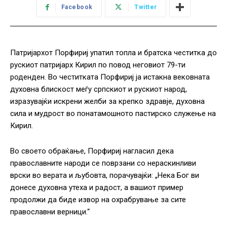
Facebook
Twitter
Патријархот Порфириј упати
л
топла и братска честитка до
рускиот патријарх Кирил по повод неговиот 79-ти
роденден. Во честитката Порфириј ја истакна вековната
духовна блискост меѓу српскиот и рускиот народ,
изразувајќи искрени желби за крепко здравје, духовна
сила и мудрост во понатамошното пастирско служење на
Кирил.
Во своето обраќање, Порфириј нагласи
л
дека
православните народи се поврзани со нераскинливи
врски во верата и љубовта, порачувајќи: „Нека
Бог
ви
донесе духовна утеха и радост, а вашиот пример
продолжи да биде извор на охрабрување за сите
православни верници.“