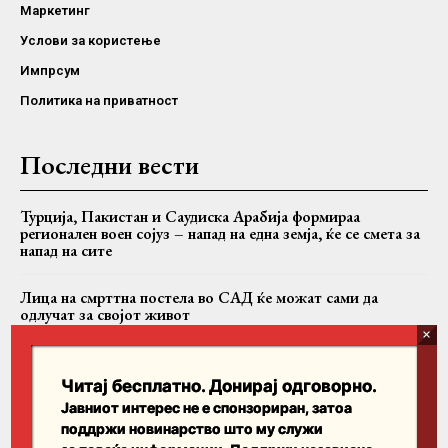
Маркетинг
Услови за користење
Импрсум
Политика на приватност
Последни вести
Турција, Пакистан и Саудиска Арабија формираа
регионален воен сојуз – напад на една земја, ќе се смета за
напад на сите
Лица на смрттна постела во САД ќе можат сами да
одлучат за својот живот
Папата Лав XIV во Франција ќе се сретне со жртви на
црковно злоставување
Читај бесплатно. Донирај одговорно.
Јавниот интерес не е спонзориран, затоа
поддржи новинарство што му служи
Пребарајте