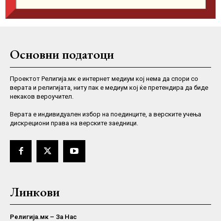
Основни податоци
Проектот Религија.мк е интернет медиум кој нема да спори со
верата и религијата, ниту пак е медиум кој ќе претендира да биде
некаков вероучител.
Верaта е индивидуален избор на поединците, а верските учења
дискрециони права на верските заедници.
Линкови
Религија.мк – За Нас