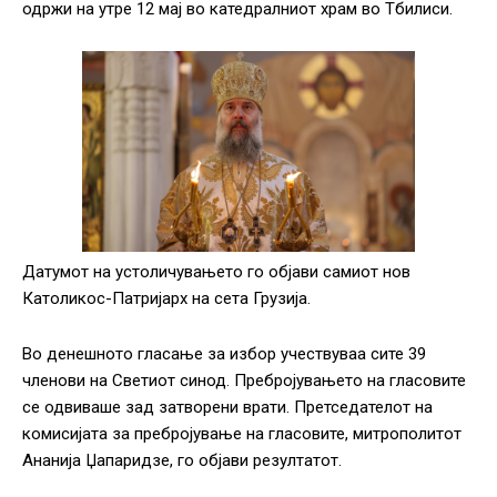
одржи на утре 12 мај во катедралниот храм во Тбилиси.
Датумот на устоличувањето го објави самиот нов
Католикос-Патријарх на сета Грузија.
Во денешното гласање за избор учествуваа сите 39
членови на Светиот синод. Пребројувањето на гласовите
се одвиваше зад затворени врати. Претседателот на
комисијата за пребројување на гласовите, митрополитот
Ананија Џапаридзе, го објави резултатот.