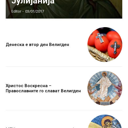
Јулијанија
Editor
-
03/01/2017
Денеска е втор ден Велигден
Христос Воскресна –
Православните го слават Велигден