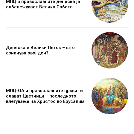
МПЦ и православните денеска ја
одбележуваат Велика Сабота
Денеска е Велики Петок – што
означува овој ден?
МПЦ-ОА и православните цркви ги
слават Цветници – последното
влегување на Христос во Ерусалим