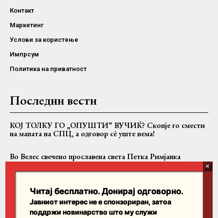
Контакт
Маркетинг
Услови за користење
Импрсум
Политика на приватност
Последни вести
КОЈ ТОЛКУ ГО „ОПУШТИ“ ВУЧИЌ? Скопје го смести
на мапата на СПЦ, а одговор сè уште нема!
Во Велес свечено прославена света Петка Римјанка
„Побједа“: Во СПЦ се разговара за разрешување на
Јоаникиј и формирање Бококоторска епархија
Читај бесплатно. Донирај одговорно.
Јавниот интерес не е спонзориран, затоа
поддржи новинарство што му служи