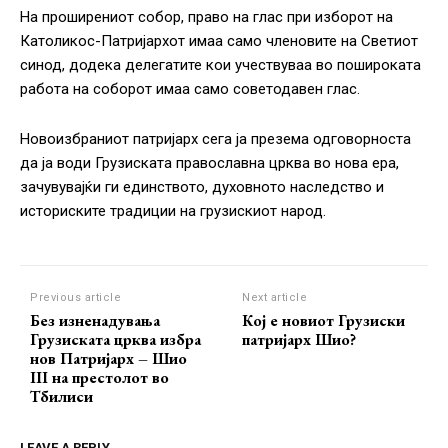
На проширениот собор, право на глас при изборот на
Католикос-Патријархот имаа само членовите на Светиот
синод, додека делегатите кои учествуваа во пошироката
работа на соборот имаа само советодавен глас.
Новоизбраниот патријарх сега ја презема одговорноста
да ја води Грузиската православна црква во нова ера,
зачувувајќи ги единството, духовното наследство и
историските традиции на грузискиот народ.
Previous article
Next article
Без изненадувања
Кој е новиот Грузиски
Грузиската црква избра
патријарх Шио?
нов Патријарх – Шио
III на престолот во
Тбилиси
LEAVE A REPLY