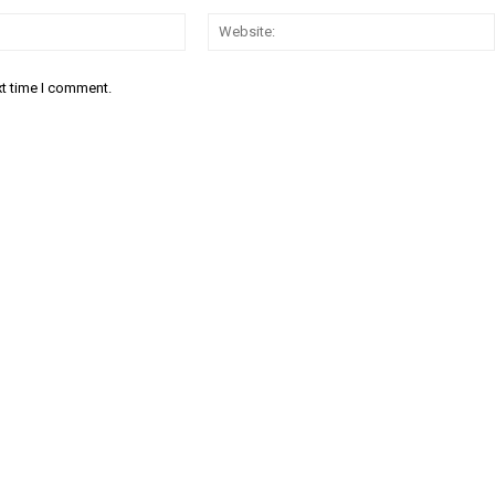
Email:*
xt time I comment.