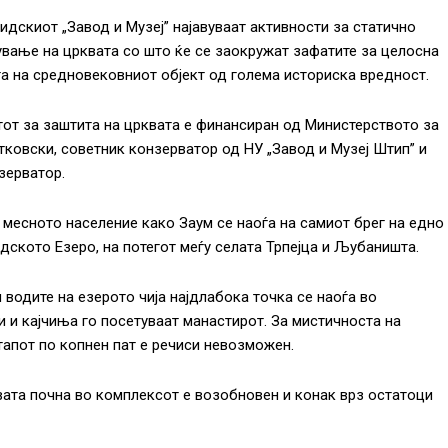
идскиот „Завод и Музеј” најавуваат активности за статично
ување на црквата со што ќе се заокружат зафатите за целосна
а на средновековниот објект од голема историска вредност.
от за заштита на црквата е финансиран од Министерството за
тковски, советник конзерватор од НУ „Завод и Музеј Штип” и
зерватор.
 месното население како Заум се наоѓа на самиот брег на едно
идското Езеро, на потегот меѓу селата Трпејца и Љубаништа.
водите на езерото чија најдлабока точка се наоѓа во
и и кајчиња го посетуваат манастирот. За мистичноста на
апот по копнен пат е речиси невозможен.
вата почна во комплексот е возобновен и конак врз остатоци