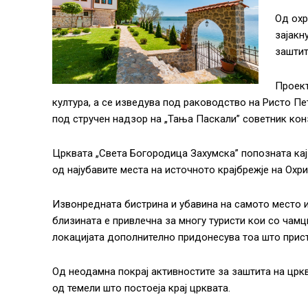
Од охр
зајакн
заштит
Проект
култура, а се изведува под раководство на Ристо Пе
под стручен надзор на „Тања Паскали” советник кон
Црквата „Света Богородица Захумска” попозната кај
од најубавите места на источното крајбрежје на Охр
Извонредната бистрина и убавина на самото место и 
близината е привлечна за многу туристи кои со чамц
локацијата дополнително придонесува тоа што прист
Од неодамна покрај активностите за заштита на црк
од темели што постоеја крај црквата.