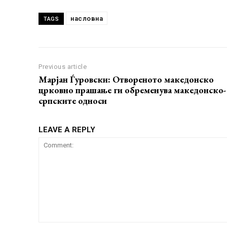
насловна
TAGS
Previous article
Марјан Ѓуровски: Отвореното македонско
црковно прашање ги обременува македонско-
српските односи
LEAVE A REPLY