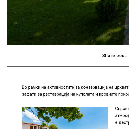
Share post:
Во рамки на активностите за конзервација на црква
зафати за реставрација на куполата и кровните покр
Спрове
атмосф
е дест