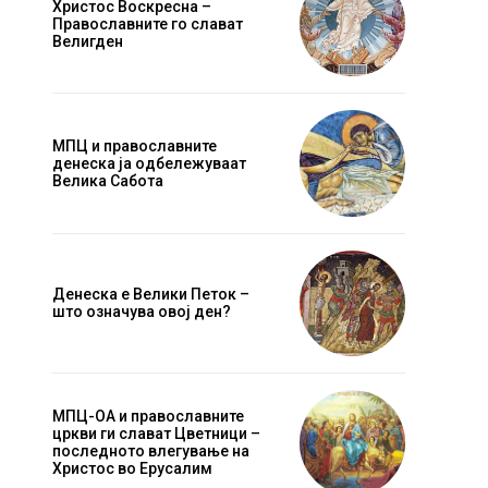
Христос Воскресна –
Православните го слават
Велигден
МПЦ и православните
денеска ја одбележуваат
Велика Сабота
Денеска е Велики Петок –
што означува овој ден?
МПЦ-ОА и православните
цркви ги слават Цветници –
последното влегување на
Христос во Ерусалим