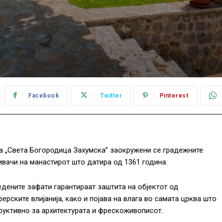
Facebook
Twitter
Pinterest
та „Света Богородица Захумска” заокружени се градежните
ивачи на манастирот што датира од 1361 година.
дените зафати гарантираат заштита на објектот од
ерските влијанија, како и појава на влага во самата црква што
руктивно за архитектурата и фрескоживописот.