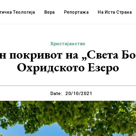
тичка Теологија
Вера
Репортажа
На Иста Страна
Христијанство
н покривот на „Света Бо
Охридското Езеро
Date:
20/10/2021