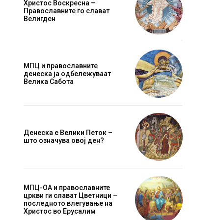
Христос Воскресна –
Православните го слават
Велигден
МПЦ и православните
денеска ја одбележуваат
Велика Сабота
Денеска е Велики Петок –
што означува овој ден?
МПЦ-ОА и православните
цркви ги слават Цветници –
последното влегување на
Христос во Ерусалим