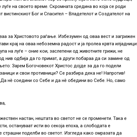
 луѓе на своето време. Скромната средина во која се роди
ат вистинскиот Бог и Спасител – Владетелот и Создателот на
дуваа за Христовото раѓање. Избезумен од оваа вест и загрижен
тави крај на оваа небоземна радост и ја пролеа крвта илјадници
па на луѓе – оние кои, заслепени од животните грижи, не
д нив одбија да го примат, а други побараа да си замине од
њето: Зарем Богочовекот Христос дојде за да го подели
аници и свои противници? Се разбира дека не! Напротив!
. Да нè соедини со Себе и да нè обедини во Себе. Но, само
ва,
жествен настан, нештата во светот не се променети. Така е
ти, остануваат исти во секоја епоха, а слободата е
е страшни поделби во светот. Изгледа како омразата да