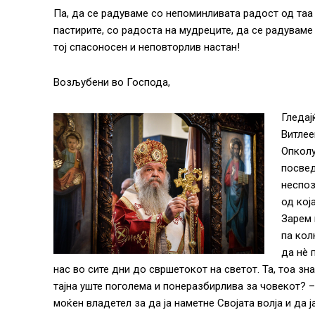
Па, да се радуваме со непоминливата радост од таа 
пастирите, со радоста на мудреците, да се радуваме
тој спасоносен и неповторлив настан!
Возљубени во Господа,
Гледај
Витлее
Опколу
посвед
неспоз
од кој
Зарем 
па кол
да нè 
нас во сите дни до свршетокот на светот. Та, тоа зна
тајна уште поголема и понеразбирлива за човекот? –
моќен владетел за да ја наметне Својата волја и да ј