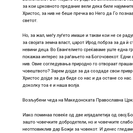
за кои црковното предание вели дека биле најумните
Христос, за нив не беше пречка во Него да Го позна
светот.
Но, за жал, меѓу луѓето имаше и такви кои не се ра
за својата земна власт, царот Ирод побрза за да ѝ с
невини деца. Во Евангелието среќаваме уште една гру
покажаа интерес за раѓањето на Богочовекот. Едни о
нив. Овие согледувања природно го отвораат праша
човештвото? Зарем дојде за да создаде свои приврз
Христос дојде за да биде со нас и да остане со нас
доколку тоа е и наша волја.
Возљубени чеда на Македонската Православна Црк
Иако поминаа повеќе од две илјадалетија од овој Бо
зашто човечките добродетели, но и човечките слабос
неотповиклив дар Божји за човекот. И денес гледам