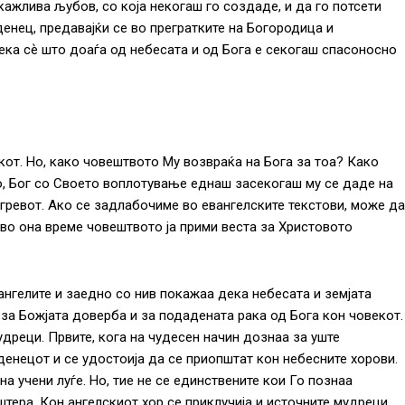
кажлива љубов, со која некогаш го создаде, и да го потсети
денец, предавајќи се во прегратките на Богородица и
дека сѐ што доаѓа од небесата и од Бога е секогаш спасоносно
кот. Но, како човештвото Му возвраќа на Бога за тоа? Како
то, Бог со Своето воплотување еднаш засекогаш му се даде на
о гревот. Ако се задлабочиме во евангелските текстови, може да
 во она време човештвото ја прими веста за Христовото
 ангелите и заедно со нив покажаа дека небесата и земјата
за Божјата доверба и за подадената рака од Бога кон човекот.
мудреци. Првите, кога на чудесен начин дознаа за уште
енецот и се удостоија да се приопштат кон небесните хорови.
а учени луѓе. Но, тие не се единствените кои Го познаа
тера. Кон ангелскиот хор се приклучија и источните мудреци,