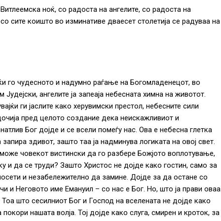
Витлеемска ноќ, со радоста на ангелите, со радоста на
 со сите коишто во изминативе дваесет столетија се радуваа на
ќи го чудесното и надумно раѓање на Богомладенецот, во
м Јудејски, ангелите ја запеаја небесната химна на животот.
вајќи ги јаслите како херувимски престол, небесните сили
очија пред целото создание дека неискажливиот и
натлив Бог дојде и се всели помеѓу нас. Ова е небесна глетка
а запира здивот, зашто таа ја надминува логиката на овој свет.
може човекот вистински да го разбере Божјото воплотување,
ку и да се труди? Зашто Христос не дојде како гостин, само за
посети и незабележително да замине. Дојде за да остане со
чи и Неговото име Емануил – со нас е Бог. Но, што ја прави оваа
 Тоа што сесилниот Бог и Господ на вселената не дојде како
а покори нашата волја. Тој дојде како слуга, смирен и кроток, за