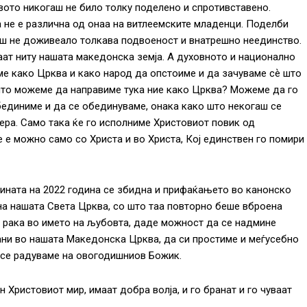
твото никогаш не било толку поделено и спротивставено.
ја не е различна од онаа на витлеемските младенци. Поделби
аш не доживеало толкава подвоеност и внатрешно неединство.
аат ниту нашата македонска земја. А духовното и национално
ме како Црква и како народ да опстоиме и да зачуваме сѐ што
што можеме да направиме тука ние како Црква? Можеме да го
бединиме и да се обединуваме, онака како што некогаш се
ера. Само така ќе го исполниме Христовиот повик од
 е можно само со Христа и во Христа, Кој единствен го помири
едината на 2022 година се збидна и прифаќањето во канонско
на нашата Света Црква, со што таа повторно беше вброена
 рака во името на љубовта, даде можност да се надмине
ани во нашата Македонска Црква, да си простиме и меѓусебно
у се радуваме на овогодишниов Божик.
н Христовиот мир, имаат добра волја, и го бранат и го чуваат