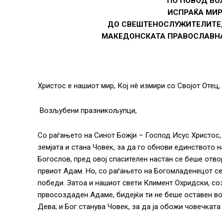
ПО ПОВОД БО
ИСПРАЌА МИР
ДО СВЕШТЕНОСЛУЖИТЕЛИТЕ,
МАКЕДОНСКАТА ПРАВОСЛАВНА
Христос е нашиот мир, Кој нè измири со Својот Отец
Возљубени празникољупци,
Со раѓањето на Синот Божји – Господ Исус Христос, 
земјата и стана Човек, за да го обнови единството н
Богослов, пред овој спасителен настан се беше отво
првиот Адам. Но, со раѓањето на Богомладенецот с
победи. Затоа и нашиот свети Климент Охридски, соз
првосоздаден Адаме, бидејќи ти не беше оставен во 
Дева; и Бог станува Човек, за да ја обожи човечката