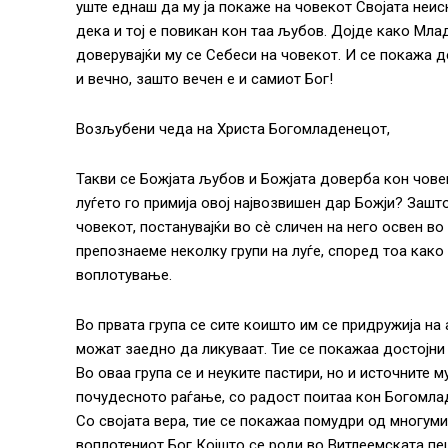
уште еднаш да му ја покаже на човекот Својата неис
дека и тој е повикан кон таа љубов. Дојде како Мла
доверувајќи му се Себеси на човекот. И се покажа 
и вечно, зашто вечен е и самиот Бог!
Возљубени чеда на Христа Богомладенецот,
Такви се Божјата љубов и Божјата доверба кон чове
луѓето го примија овој највозвишен дар Божји? Заш
човекот, постанувајќи во сè сличен на него освен в
препознаеме неколку групи на луѓе, според тоа како
воплотување.
Во првата група се сите коишто им се придружија на
можат заедно да ликуваат. Тие се покажаа достојни 
Во оваа група се и неуките пастири, но и источните 
почудесното раѓање, со радост поитаа кон Богомлад
Со својата вера, тие се покажаа помудри од многумин
воплотениот Бог Којшто се роди во Витлеемската пеш