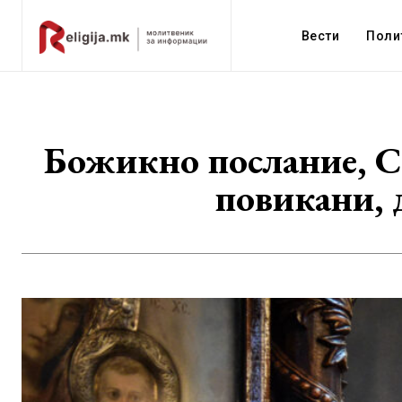
Вести
Поли
Божикно послание, Ст
повикани, 