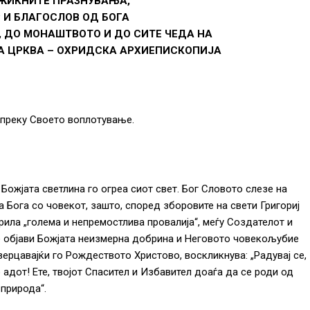
ЖИКНИТЕ ПРАЗНУВАЊА,
 И БЛАГОСЛОВ ОД БОГА
 ДО МОНАШТВОТО И ДО СИТЕ ЧЕДА НА
 ЦРКВА – ОХРИДСКА АРХИЕПИСКОПИЈА
, преку Своето воплотување.
Божјата светлина го огреа сиот свет. Бог Словото слезе на
а Бога со човекот, зашто, според зборовите на свети Григориј
рила „голема и непремостлива провалија“, меѓу Создателот и
е објави Божјата неизмерна добрина и Неговото човекољубие
ерцавајќи го Рождеството Христово, воскликнува: „Радувај се,
адот! Ете, твојот Спасител и Избавител доаѓа да се роди од
 природа“.