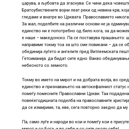
царува, а љубовта да згаснува. Се чини дека човеш
Братоубиствените војни леат реки од невина крв, ко
гледаме и внатре во Црквата. Православието никог
За жал, поделбите на различни основи не ја одминув
единство ни е попотребно од било кога, за да може
е наше – македонско. Па се поставува прашањето: 
направиме токму тоа за што сме повикани – да се о
обединија луѓето и ангелите пред Витлеемската пешт
Гетсиманија: да бидат сите едно. Вакво обединување
небесното со земното.
Токму во името на мирот и на добрата волја, во ср
единство и признавањето на автокефалниот статус 
помеѓу помесните Православни Цркви. Таа подадена
повеќегодишната поделба на православните христиј
да се измириме, та, еве, сега повторно заедно да м
Па, само луѓе и народи во кои и помеѓу кои е присуте
мирот и со Бога, и во себе и со сите околу себе!