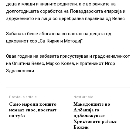
деца и млади и нивните родители, а е во рамките на
долгогодишата соработка на Повардарската епархија и
здружението на лица со церебрална парализа од Велес.
Забавата беше збогатена со настап на децата од
црковниот хор „Св Кирил и Методиј“.
Оваа година на забавата присуствуваа и градоначалникот
на Општина Велес, Марко Колев, и пратеникот Игор
Здравковски.
Previous article
Next article
Само народи коишто
Македонците во
немаат свое, посегаат
Албанија го
по туѓо
одбележуваат
Христовото раѓање –
Божик