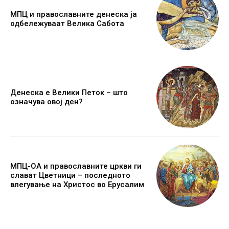
МПЦ и православните денеска ја
одбележуваат Велика Сабота
Денеска е Велики Петок – што
означува овој ден?
МПЦ-ОА и православните цркви ги
слават Цветници – последното
влегување на Христос во Ерусалим