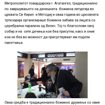
Митрополитот повардарски г. Агатангел, традиционално
по завршувањето на денешната божикна литургија во
црквата Св Кирил и Метoдиј и оваа година во црковната
трпезарија организираше божикна забава за лицата со
церебрална парализа од Велес. Тој го благослови овој
собир и на сите дечиња кои беа присутни, како и оние
кои не беа во можност да присуствуваат им подели
пакетчиња.
Оваа средба е традиционално божикно дружење со овие