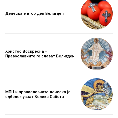
Денеска е втор ден Велигден
Христос Воскресна –
Православните го слават Велигден
МПЦ и православните денеска ја
одбележуваат Велика Сабота