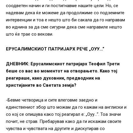
соодветен начин и ги постигнавме нашите цели. Но, се
надевам дека ќе можеме да продолжиме со подземните
интервенции и тоа е нешто што би сакала да го направам
во иднина за да сме сигурни дека сме направиле нешто
што ќе трае со векови.
ЕРУСАЛИМСКИОТ ПАТРИЈАРХ РЕЧЕ „ОУУ…“
ДНЕВНИК: Ерусалимскиот патријарх Теофил Трети
беше со вас во моментот на отворањето. Kако тој
реагираше, како духовник, предводник на
христијаните во Светата земја?
-Бевме четворица и сите влеговме заедно и
единствениот збор што можам да го кажам на англиски и
со кој се опишува како тој реагирал е: „Оуу…“. Тоа значи
почит, не страв. Пребарував како да ги искажам своите
чувства и чувствата на другите и дискутирав со