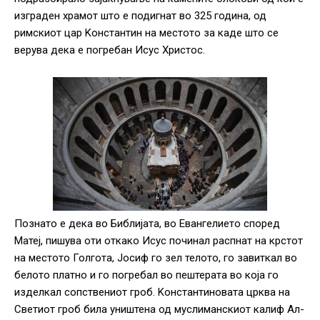
изграден храмот што е подигнат во 325 година, од
римскиот цар Kонстантин на местото за каде што се
верува дека е погребан Исус Христос.
Познато е дека во Библијата, во Евангелието според
Матеј, пишува оти откако Исус починал распнат на крстот
на местото Голгота, Јосиф го зел телото, го завиткал во
белото платно и го погребал во пештерата во која го
изделкал сопствениот гроб. Kонстантиновата црква на
Светиот гроб била уништена од муслиманскиот калиф Ал-