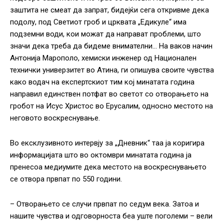
заштита не смеат да запрат, бидејќи сега откривме дека
подолу, под Светиот гроб и црквата „Едикуле“ има
подземни води, кои можат да направат проблеми, што
значи дека треба да бидеме внимателни… На ваков начин
Антонија Марополо, хемиски инженер од Национален
технички универзитет во Атина, ги опишува своите чувства
како водач на експертскиот тим кој минатата година
направил единствен потфат во светот со отворањето на
гробот на Исус Христос во Ерусалим, односно местото на
неговото воскреснување.
Во ексклузивното интервју за „Дневник“ таа ја коригира
информацијата што во октомври минатата година ја
пренесоа медиумите дека местото на воскреснувањето
се отвора првпат по 550 години.
– Отворањето се случи првпат по седум века. Затоа и
нашите чувства и одговорноста беа уште поголеми – вели