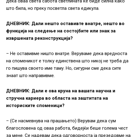
дека оваа света сабота светлината ќе биде силна како
што била, но преку посветла света едикула.
ДНЕВНИК: Дали нешто оставивте внатре, нешто во
функција на следење на состојбите или знак за
извршената реконструкција?
– Не оставивме ништо внатре. Веруваме дека вредноста
на споменикот е толку единствена што никој не треба да
го пишува своето име таму. Но, сигурни сме дека сите
знаат што направивме.
ДНЕВНИК: Дали е ова круна на вашата научна и
стручна кариера во областа на заштитата на
историските споменици?
– (Се насмевнува на прашањето) Верувам дека сум
благословена од оваа работа, бидејќи беше голема чест
за мене. Се надевам дека одговорноста ја презедовме на