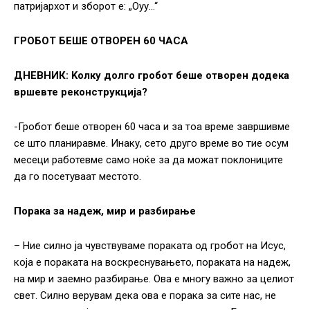
патријархот и зборот е: „Оуу…“
ГРОБОТ БЕШЕ ОТВОРЕН 60 ЧАСА
ДНЕВНИК: Kолку долго гробот беше отворен додека
вршевте реконструкција?
-Гробот беше отворен 60 часа и за тоа време завршивме
се што планиравме. Инаку, сето друго време во тие осум
месеци работевме само ноќе за да можат поклониците
да го посетуваат местото.
Порака за надеж, мир и разбирање
– Ние силно ја чувствуваме пораката од гробот на Исус,
која е пораката на воскреснувањето, пораката на надеж,
на мир и заемно разбирање. Ова е многу важно за целиот
свет. Силно верувам дека ова е порака за сите нас, не