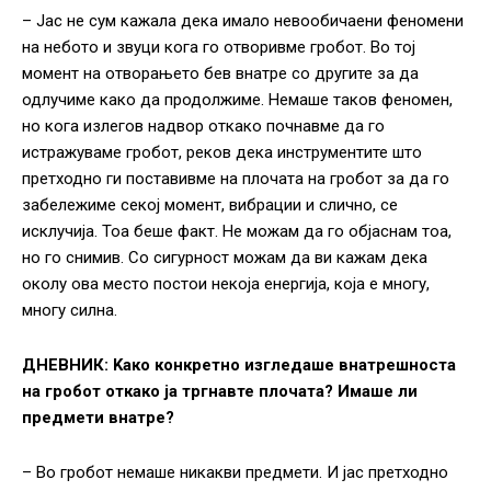
– Јас не сум кажала дека имало невообичаени феномени
на небото и звуци кога го отворивме гробот. Во тој
момент на отворањето бев внатре со другите за да
одлучиме како да продолжиме. Немаше таков феномен,
но кога излегов надвор откако почнавме да го
истражуваме гробот, реков дека инструментите што
претходно ги поставивме на плочата на гробот за да го
забележиме секој момент, вибрации и слично, се
исклучија. Тоа беше факт. Не можам да го објаснам тоа,
но го снимив. Со сигурност можам да ви кажам дека
околу ова место постои некоја енергија, која е многу,
многу силна.
ДНЕВНИК: Kако конкретно изгледаше внатрешноста
на гробот откако ја тргнавте плочата? Имаше ли
предмети внатре?
– Во гробот немаше никакви предмети. И јас претходно