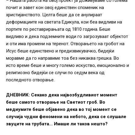
– Нашата работа на овој проект ја доживуваме со голема
почит и завет кон овој единствен споменик на
христијанството. Целта беше да се анулираат
деформациите на светата Едикула, кои беа видливи на
портите по реставрирањата од 1810 година. Беше
видливо и дека подземните води го загрозуваат објектот
и оти има промени на теренот. Отворањето на гробот на
Исус беше единствено и предизвикувачко, бидејќи
моравме да го направиме тоа без никаква грешка. Во
исто време беше и многу големо искуство, емоционално и
религиозно бидејќи се случи по седум века од
последното отворање.
ДНЕВНИК: Секако дека највозбудливиот момент
беше самото отворање на Светиот гроб. Во
медиумите беше објавено дека во тој момент се
случија чудни феномени на небото, дека се слушале
звуците на трубата… Имаше ли таков нешто?