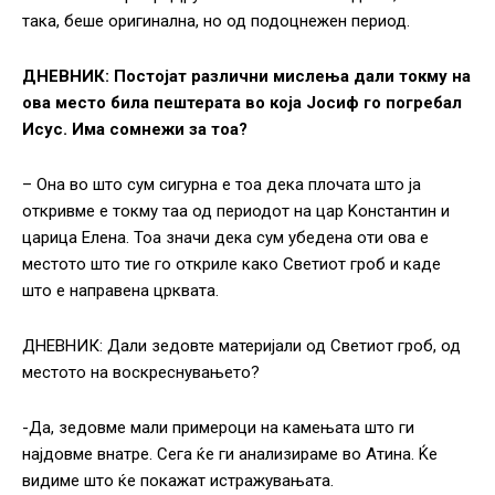
така, беше оригинална, но од подоцнежен период.
ДНЕВНИК: Постојат различни мислења дали токму на
ова место била пештерата во која Јосиф го погребал
Исус. Има сомнежи за тоа?
– Она во што сум сигурна е тоа дека плочата што ја
откривме е токму таа од периодот на цар Kонстантин и
царица Елена. Тоа значи дека сум убедена оти ова е
местото што тие го откриле како Светиот гроб и каде
што е направена црквата.
ДНЕВНИК: Дали зедовте материјали од Светиот гроб, од
местото на воскреснувањето?
-Да, зедовме мали примероци на камењата што ги
најдовме внатре. Сега ќе ги анализираме во Атина. Ќе
видиме што ќе покажат истражувањата.