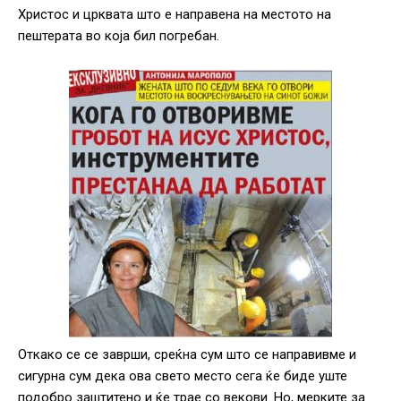
Христос и црквата што е направена на местото на
пештерата во која бил погребан.
Откако сe се заврши, среќна сум што сe направивме и
сигурна сум дека ова свето место сега ќе биде уште
подобро заштитено и ќе трае со векови. Но, мерките за