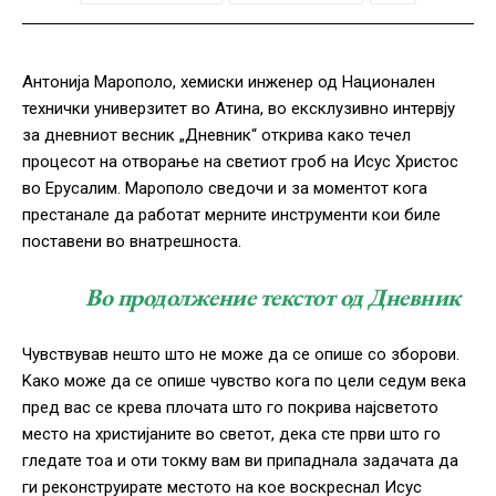
Антонија Марополо, хемиски инженер од Национален
технички универзитет во Атина, во ексклузивно интервју
за дневниот весник „Дневник“ открива како течел
процесот на отворање на светиот гроб на Исус Христос
во Ерусалим. Марополо сведочи и за моментот кога
престанале да работат мерните инструменти кои биле
поставени во внатрешноста.
Во продолжение текстот од Дневник
Чувствував нешто што не може да се опише со зборови.
Kако може да се опише чувство кога по цели седум века
пред вас се крева плочата што го покрива најсветото
место на христијаните во светот, дека сте први што го
гледате тоа и оти токму вам ви припаднала задачата да
ги реконструирате местото на кое воскреснал Исус