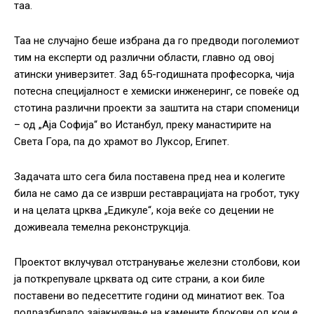
таа.
Таа не случајно беше избрана да го предводи поголемиот
тим на експерти од различни области, главно од овој
атински универзитет. Зад 65-годишната професорка, чија
потесна специјалност е хемиски инженеринг, се повеќе од
стотина различни проекти за заштита на стари споменици
– од „Аја Софија“ во Истанбул, преку манастирите на
Света Гора, па до храмот во Луксор, Египет.
Задачата што сега била поставена пред неа и колегите
била не само да се изврши реставрацијата на гробот, туку
и на целата црква „Едикуле“, која веќе со децении не
доживеала темелна реконструкција.
Проектот вклучувал отстранување железни столбови, кои
ја поткрепувале црквата од сите страни, а кои биле
поставени во педесеттите години од минатиот век. Тоа
подразбирало зајакнување на камените блокови од кои е