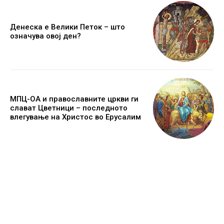
Денеска е Велики Петок – што
означува овој ден?
МПЦ-ОА и православните цркви ги
слават Цветници – последното
влегување на Христос во Ерусалим