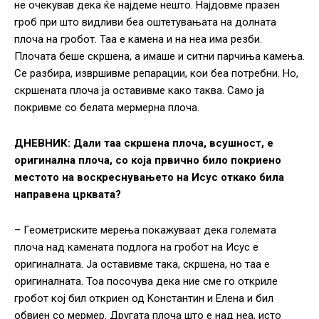
не очекував дека ќе најдеме нешто. Најдовме празен
гроб при што видливи беа оштетувањата на долната
плоча на гробот. Таа е камена и на неа има резби.
Плочата беше скршена, а имаше и ситни парчиња камења.
Се разбира, извршивме репарации, кои беа потребни. Но,
скршената плоча ја оставивме како таква. Само ја
покривме со белата мермерна плоча.
ДНЕВНИК: Дали таа скршена плоча, всушност, е
оригинална плоча, со која првично било покриено
местото на воскреснувањето на Исус откако била
направена црквата?
– Геометриските мерења покажуваат дека големата
плоча над камената подлога на гробот на Исус е
оригиналната. Ја оставивме така, скршена, но таа е
оригиналната. Тоа посочува дека ние сме го откриле
гробот кој бил откриен од Kонстантин и Елена и бил
обвиен со мермер. Другата плоча што е над неа, исто