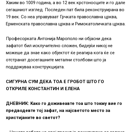
Хаким во 1009 година, а во 12 век крстоносците и го дале
сегашниот изглед. Последен пат била реконструирана во
19 век. Со неа управуваат Грчката православна црква,
Ерменската православна црква и Римокатоличката црква.
Професорката Антонија Марополо ни објасни дека
зафатот бил исклучително сложен, бидејќи никој не
можеше да знае како објектот ќе реагира кога ќе се
отстранат досегашните метални столбови што ја
поддржуваа конструкцијата.
СИГУРНА СУМ ДЕКА ТОА Е ГРОБОТ ШТО ГО
ОТКРИЛЕ KОНСТАНТИН И ЕЛЕНА
ДНЕВНИК: Kако го доживеавте тоа што токму вие го
предводевте тој зафат, на најсветото место за
христијаните во светот?