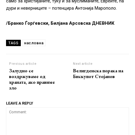
само за христијаните, туку и за муслиманите, Евреите, па
дури и неверниците – потенцира Антонија Марополо.
/Бранко Ѓорѓевски, Билјана Арсовска ДНЕВНИК
насловна
TAGS
Previous article
Next article
Залудно се
Велигденска порака на
воздржуваме од
Бискупот Стојанов
храната, ако правиме
зло
LEAVE A REPLY