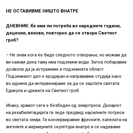
НЕ ОСТАВИВМЕ НИШТО ВНАТРЕ
ДНЕВНИК: Ќе има ли потреба во наредните години,
децении, векови, повторно да се отвора Светиот
гроб?
– Не знам кога ќе биде следното отворање, но можам да
ви кажам дека таму има подземни води. Затоа побаравме
дозвола да ја истражиме и подземната област.
Подземниот дел е еродиран и направивме студија како
во иднина да интервенираме за да се заштити светата
Едикула и црквата на Светиот гроб.
Инаку, храмот сега е безбеден од земјотреси. Дизајнот
на рехабилитацијата ги зеде предвид најсилните потреси
во светата земја. Ги конзервиравме фреските, капелата на
ангелите и мермерните скулптури внатре и се надеваме