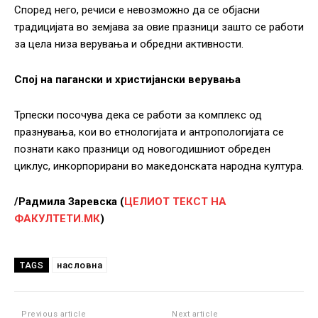
Според него, речиси е невозможно да се објасни
традицијата во земјава за овие празници зашто се работи
за цела низа верувања и обредни активности.
Спој на пагански и христијански верувања
Трпески посочува дека се работи за комплекс од
празнувања, кои во етнологијата и антропологијата се
познати како празници од новогодишниот обреден
циклус, инкорпорирани во македонската народна култура.
/Радмила Заревска (
ЦЕЛИОТ ТЕКСТ НА
ФАКУЛТЕТИ.МК
)
насловна
TAGS
Previous article
Next article