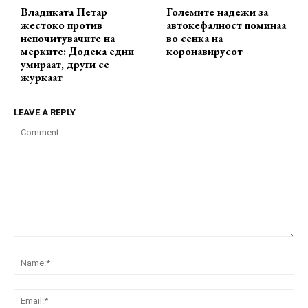
Владиката Петар
Големите надежи за
жестоко против
автокефалност поминаа
непочитувачите на
во сенка на
мерките: Додека едни
коронавирусот
умираат, други се
журкаат
LEAVE A REPLY
Comment:
Na
Ema