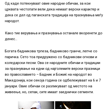
Од каде потекнуваат овие народни обичаи, за кои
црквата честопати вели дека немаат верски карактер и
дека се дел од паганската традиција на празнувања меѓу
народот.
Како тие верувања и празнувања останале вкоренети до
денес…
Богата бадникова трпеза, бадниково гранче, лепче со
паричка. Сето тоа придружено со бадникови огнови и
коледарски песни. Ова се народните обичаи и традиции
за празнување на едни од најголемите верски празници
во православието – Бадник и Божиќ на народот во
Македонија, кои секоја година се одбележуваат на 6 и 7
јануари. Овие обичаи се разликуваат од местото на
живеење, но, сепак, сите имаат заеднички сегменти.