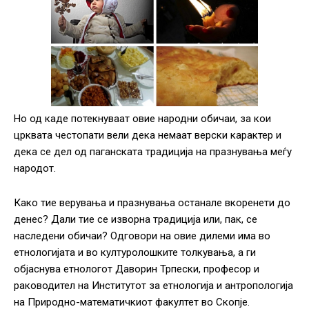
Но од каде потекнуваат овие народни обичаи, за кои
црквата честопати вели дека немаат верски карактер и
дека се дел од паганската традиција на празнувања меѓу
народот.
Како тие верувања и празнувања останале вкоренети до
денес? Дали тие се изворна традиција или, пак, се
наследени обичаи? Одговори на овие дилеми има во
етнологијата и во културолошките толкувања, а ги
објаснува етнологот Даворин Трпески, професор и
раководител на Институтот за етнологија и антропологија
на Природно-математичкиот факултет во Скопје.