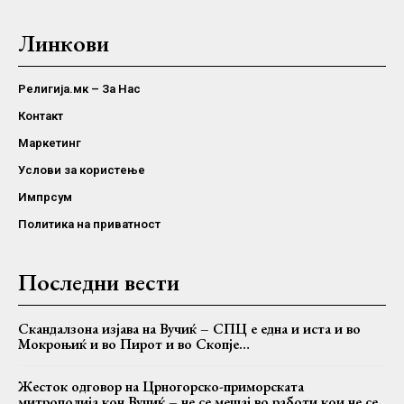
Линкови
Религија.мк – За Нас
Контакт
Маркетинг
Услови за користење
Импрсум
Политика на приватност
Последни вести
Скандалзона изјава на Вучиќ – СПЦ е една и иста и во
Мокроњиќ и во Пирот и во Скопје…
Жесток одговор на Црногорско-приморската
митрополија кон Вучиќ – не се мешај во работи кои не се