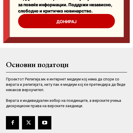
Основни податоци
Проектот Религија.мк е интернет медиум кој нема да спори со
верата и религијата, ниту пак е медиум кој ќе претендира да биде
некаков вероучител.
Верaта е индивидуален избор на поединците, а верските учења
дискрециони права на верските заедници.