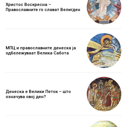
Христос Воскресна –
Православните го слават Велигден
МПЦ и православните денеска ја
одбележуваат Велика Сабота
Денеска е Велики Петок – што
означува овој ден?