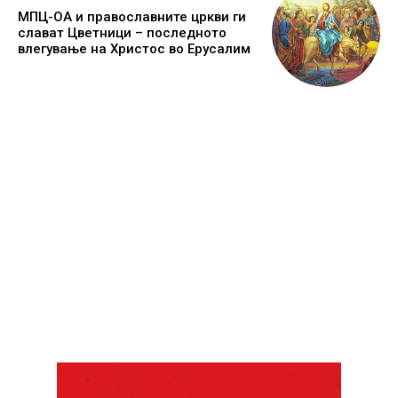
МПЦ-ОА и православните цркви ги
слават Цветници – последното
влегување на Христос во Ерусалим