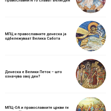
Православните го слават Велигден
МПЦ и православните денеска ја
одбележуваат Велика Сабота
Денеска е Велики Петок – што
означува овој ден?
МПЦ-ОА и православните цркви ги