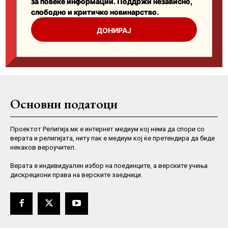
Основни податоци
Проектот Религија.мк е интернет медиум кој нема да спори со
верата и религијата, ниту пак е медиум кој ќе претендира да биде
некаков вероучител.
Верaта е индивидуален избор на поединците, а верските учења
дискрециони права на верските заедници.