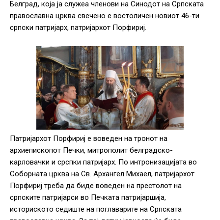
Белград, која ја служеа членови на Синодот на Српската
православна црква свечено е востоличен новиот 46-ти
српски патријарх, патријархот Порфириј.
Патријархот Порфириј е воведен на тронот на
архиепископот Печки, митрополит белградско-
карловачки и срспки патријарх. По интронизацијата во
Соборната црква на Св. Архангел Михаел, патријархот
Порфириј треба да биде воведен на престолот на
српските патријарси во Печката патријаршија,
историското седиште на поглаварите на Српската