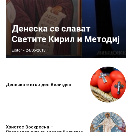
Денеска се слават
Светите Кирил и Методиј
Editor
-
24/05/2018
Денеска е втор ден Велигден
Христос Воскресна –