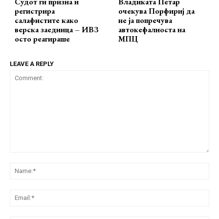
Судот ги призна и
Владиката Петар
регистрира
очекува Порфириј да
салафистите како
не ја попречува
верска заедница – ИВЗ
автокефалноста на
осто реагираше
МПЦ
LEAVE A REPLY
Comment:
Na
Ema