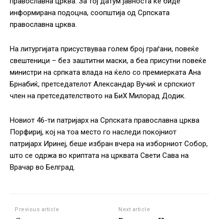
православна црква. За тој датум јавноста ќе биде
информирана подоцна, соопштија од Српската
православна црква.
На литургијата присуствуваа голем број граѓани, повеќе
свештеници – без заштитни маски, а беа присутни повеќе
министри на српката влада на ќело со премиерката Ана
Брнабиќ, претседателот Александар Вучиќ и српскиот
член на претседателството на БиХ Милорад Додик.
Новиот 46-ти патријарх на Српската православна црква
Порфириј, кој на тоа место го наследи покојниот
патријарх Иринеј, беше избран вчера на изборниот Собор,
што се одржа во криптата на црквата Свети Сава на
Врачар во Белград.
Previous article
Next article