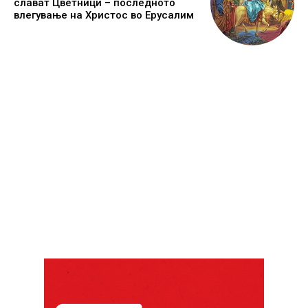
слават Цветници – последното
влегување на Христос во Ерусалим