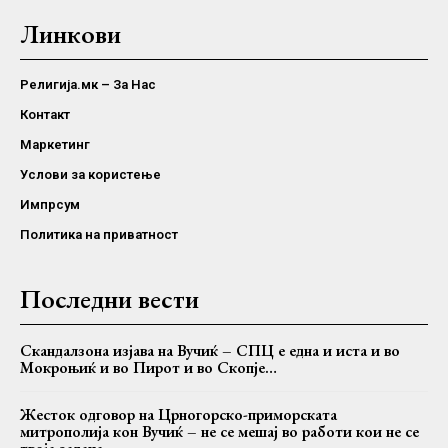
Линкови
Религија.мк – За Нас
Контакт
Маркетинг
Услови за користење
Импрсум
Политика на приватност
Последни вести
Скандалзона изјава на Вучиќ – СПЦ е една и иста и во
Мокроњиќ и во Пирот и во Скопје…
Жесток одговор на Црногорско-приморската
митрополија кон Вучиќ – не се мешај во работи кои не се