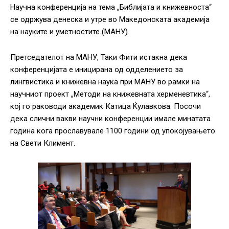
Научна конференција на тема „Библијата и книжевноста“
се одржува денеска и утре во Македонската академија
на науките и уметностите (МАНУ).
Претседателот на МАНУ, Таки Фити истакна дека
конференцијата е иницирана од одделението за
лингвистика и книжевна наука при МАНУ во рамки на
научниот проект „Методи на книжевната херменевтика“,
кој го раководи академик Катица Ќулавкова. Посочи
дека слични вакви научни конференции имале минатата
година кога прославувале 1100 години од упокојувањето
на Свети Климент.