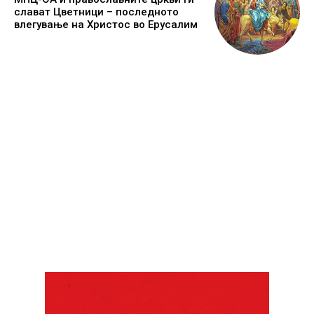
слават Цветници – последното
влегување на Христос во Ерусалим