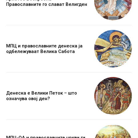
Православните го слават Велигден
МПЦ и православните денеска ја
одбележуваат Велика Сабота
Денеска е Велики Петок – што
означува овој ден?
МПЦ-ОА и православните цркви ги