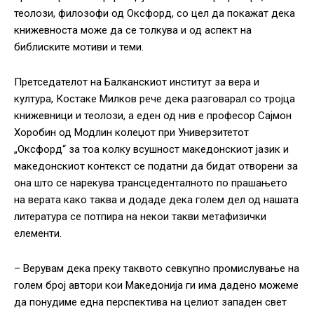
теолози, филозофи од Оксфорд, со цел да покажат дека
книжевноста може да се толкува и од аспект на
библиските мотиви и теми.
Претседателот на Балканскиот институт за вера и
култура, Костаке Милков рече дека разговарал со тројца
книжевници и теолози, а еден од нив е професор Сајмон
Хоробин од Модлин колеџот при Универзитетот
„Оксфорд“ за тоа колку всушност македонскиот јазик и
македонскиот контекст се податни да бидат отворени за
она што се нарекува трансцеденталното по прашањето
на верата како таква и додаде дека голем дел од нашата
литература се потпира на некои такви метафизички
елементи.
– Верувам дека преку таквото севкупно промислување на
голем број автори кои Македонија ги има дадено можеме
да понудиме една перспектива на целиот западен свет