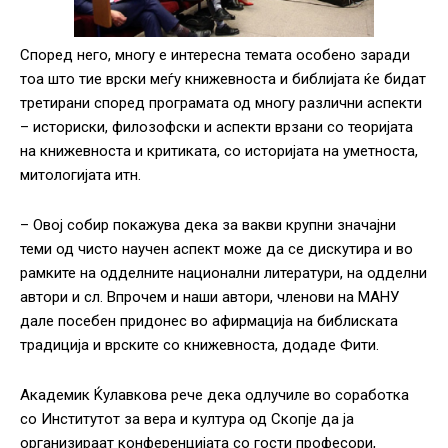
Според него, многу е интересна темата особено заради
тоа што тие врски меѓу книжевноста и библијата ќе бидат
третирани според програмата од многу различни аспекти
– историски, филозофски и аспекти врзани со теоријата
на книжевноста и критиката, со историјата на уметноста,
митологијата итн.
– Овој собир покажува дека за вакви крупни значајни
теми од чисто научен аспект може да се дискутира и во
рамките на одделните национални литератури, на одделни
автори и сл. Впрочем и наши автори, членови на МАНУ
дале посебен придонес во афирмација на библиската
традиција и врските со книжевноста, додаде Фити.
Академик Ќулавкова рече дека одлучиле во соработка
со Институтот за вера и култура од Скопје да ја
организираат конференцијата со гости професори,