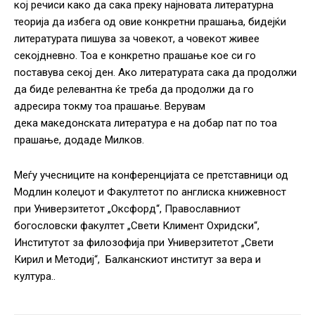
кој речиси како да сака преку најновата литературна
теорија да избега од овие конкретни прашања, бидејќи
литературата пишува за човекот, а човекот живее
секојдневно. Тоа е конкретно прашање кое си го
поставува секој ден. Ако литературата сака да продолжи
да биде релевантна ќе треба да продолжи да го
адресира токму тоа прашање. Верувам
дека македонската литература е на добар пат по тоа
прашање, додаде Милков.
Меѓу учесниците на конференцијата се претставници од
Модлин колеџот и Факултетот по англиска книжевност
при Универзитетот „Оксфорд“, Православниот
богословски факултет „Свети Климент Охридски“,
Институтот за филозофија при Универзитетот „Свети
Кирил и Методиј“, Балканскиот институт за вера и
култура..