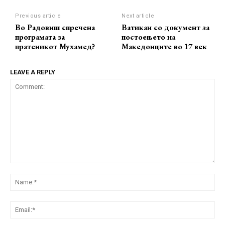
Previous article
Next article
Во Радовиш спречена
Ватикан со документ за
програмата за
постоењето на
пратеникот Мухамед?
Македонците во 17 век
LEAVE A REPLY
Comment:
Na
Ema