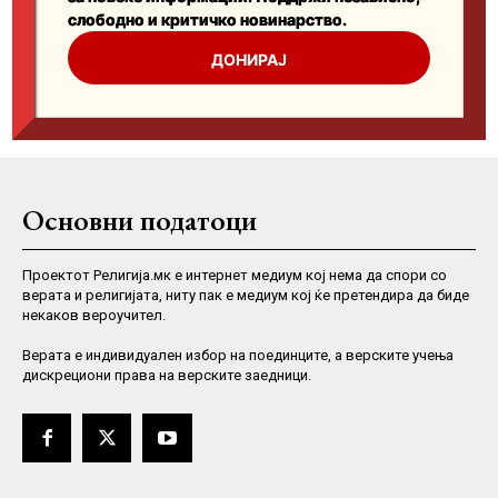
Основни податоци
Проектот Религија.мк е интернет медиум кој нема да спори со
верата и религијата, ниту пак е медиум кој ќе претендира да биде
некаков вероучител.
Верaта е индивидуален избор на поединците, а верските учења
дискрециони права на верските заедници.