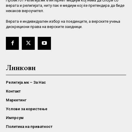
Проектот Религија.мк е интернет медиум кој нема да спори со
верата и религијата, ниту пак е медиум кој ќе претендира да биде
некаков вероучител.
Верaта е индивидуален избор на поединците, а верските учења
дискрециони права на верските заедници.
Линкови
Религија.мк – За Нас
Контакт
Маркетинг
Услови за користење
Импрсум
Политика на приватност