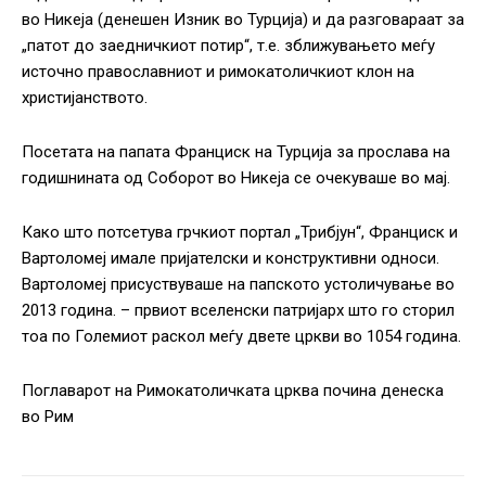
во Никеја (денешен Изник ​​во Турција) и да разговараат за
„патот до заедничкиот потир“, т.е. зближувањето меѓу
источно православниот и римокатоличкиот клон на
христијанството.
Посетата на папата Франциск на Турција за прослава на
годишнината од Соборот во Никеја се очекуваше во мај.
Како што потсетува грчкиот портал „Трибјун“, Франциск и
Вартоломеј имале пријателски и конструктивни односи.
Вартоломеј присуствуваше на папското устоличување во
2013 година. – првиот вселенски патријарх што го сторил
тоа по Големиот раскол меѓу двете цркви во 1054 година.
Поглаварот на Римокатоличката црква почина денеска
во Рим