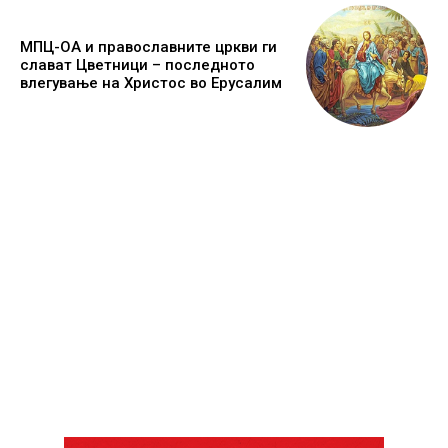
МПЦ-ОА и православните цркви ги
слават Цветници – последното
влегување на Христос во Ерусалим