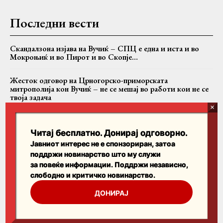
Последни вести
Скандалзона изјава на Вучиќ – СПЦ е една и иста и во
Мокроњиќ и во Пирот и во Скопје…
Жесток одговор на Црногорско-приморската
митрополија кон Вучиќ – не се мешај во работи кои не се
твоја задача
Случајот Никанор: Дали БПЦ се соочува со критиките
или само со критичарот?
Читај бесплатно. Донирај одговорно.
Јавниот интерес не е спонзориран, затоа
поддржи новинарство што му служи
Пребарајте
за повеќе информации. Поддржи независно,
слободно и критичко новинарство.
Search
ДОНИРАЈ