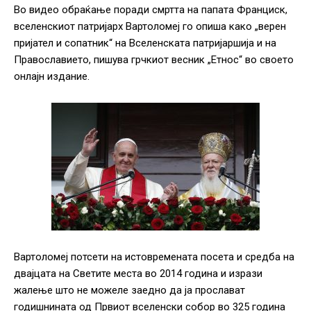
Во видео обраќање поради смртта на папата Франциск,
вселенскиот патријарх Вартоломеј го опиша како „верен
пријател и сопатник“ на Вселенската патријаршија и на
Православието, пишува грчкиот весник „Етнос“ во своето
онлајн издание.
Вартоломеј потсети на истовремената посета и средба на
двајцата на Светите места во 2014 година и изрази
жалење што не можеле заедно да ја прослават
годишнината од Првиот вселенски собор во 325 година