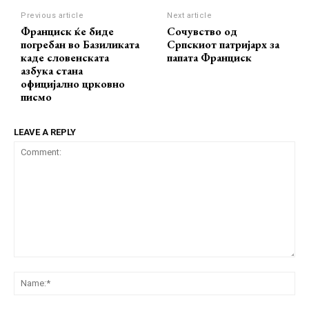
Previous article
Next article
Франциск ќе биде
Сочувство од
погребан во Базиликата
Српскиот патријарх за
каде словенската
папата Франциск
азбука стана
официјално црковно
писмо
LEAVE A REPLY
Comment:
Na