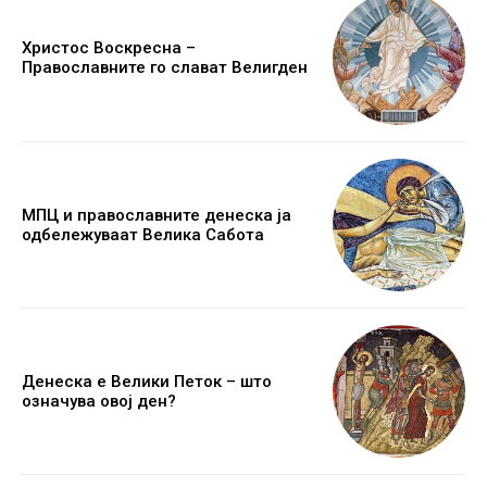
Христос Воскресна –
Православните го слават Велигден
МПЦ и православните денеска ја
одбележуваат Велика Сабота
Денеска е Велики Петок – што
означува овој ден?