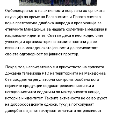
Одбележувањето на активности поврзани со српската
окупација за време на Балканските и Првата светска
војна претставува длабока навреда и провокација за
етничките Македонци, за нашата колективна меморија и
национален идентитет. Сметам дека е неопходно сите
учесници и организатори на ваквите настани да се
извинат на македонската јавност и да преиспитаат
својата одговорност во јавниот простор.
Покрај тоа, неприфатливо е и присуството на српската
државна телевизија РТС на територијата на Македонија
без соодветна регулаторна контрола, особено кога
нејзините продукции содржат ревизионистички и
негационистички содржини за македонската нација,
историја и идентитет. Таквите активности не се во духот
на добрососедските односи, туку ја поткопуваат
довербата и ја поттикнуваат етничката нетрпеливост.