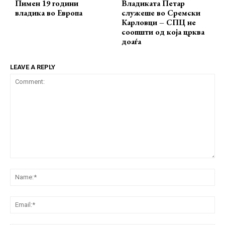
Пимен 19 години
Владиката Петар
владика во Европа
служеше во Сремски
Карловци – СПЦ не
соопшти од која црква
доаѓа
LEAVE A REPLY
Comment:
Na
Ema