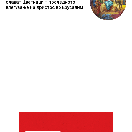
слават Цветници – последното
влегување на Христос во Ерусалим