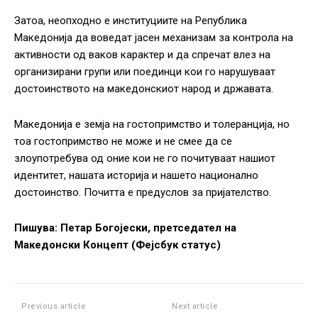
Затоа, неопходно е институциите на Република
Македонија да воведат јасен механизам за контрола на
активности од ваков карактер и да спречат влез на
организирани групи или поединци кои го нарушуваат
достоинството на македонскиот народ и државата.
Македонија е земја на гостопримство и толеранција, но
тоа гостопримство не може и не смее да се
злоупотребува од оние кои не го почитуваат нашиот
идентитет, нашата историја и нашето национално
достоинство. Почитта е предуслов за пријателство.
Пишува: Петар Богојески, претседател на
Македонски Концепт (Фејсбук статус)
Previous article
Next article