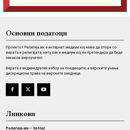
Основни податоци
Проектот Религија.мк е интернет медиум кој нема да спори со
верата и религијата, ниту пак е медиум кој ќе претендира да биде
некаков вероучител.
Верaта е индивидуален избор на поединците, а верските учења
дискрециони права на верските заедници.
Линкови
Религија.мк – За Нас