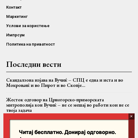
Контакт
Маркетинг
Услови за користење
Импрсум
Политика на приватност
Последни вести
Скандалзона изјава на Вучиќ – СПЦ е една и иста и во
Мокроњиќ и во Пирот и во Скопје…
Жесток одговор на Црногорско-приморската
митрополија кон Вучиќ – не се мешај во работи кои не се
твоја задача
Случајот Никанор: Дали БПЦ се соочува со критиките
или само со критичарот?
Читај бесплатно. Донирај одговорно.