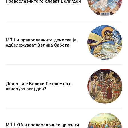
Православните го слават Велигден
МПЦ и православните денеска ја
одбележуваат Велика Сабота
Денеска е Велики Петок – што
означува овој ден?
МПЦ-ОА и православните цркви ги