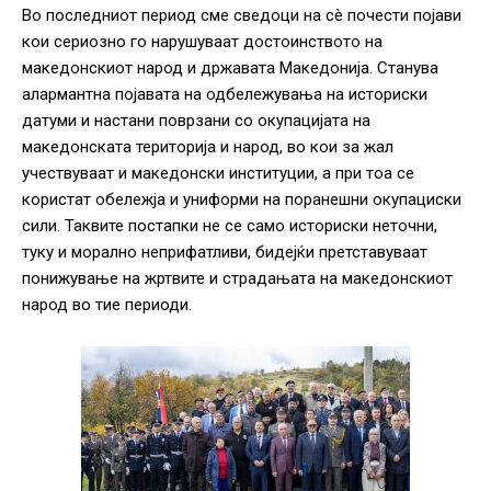
Во последниот период сме сведоци на сè почести појави
кои сериозно го нарушуваат достоинството на
македонскиот народ и државата Македонија. Станува
алармантна појавата на одбележувања на историски
датуми и настани поврзани со окупацијата на
македонската територија и народ, во кои за жал
учествуваат и македонски институции, а при тоа се
користат обележја и униформи на поранешни окупациски
сили. Таквите постапки не се само историски неточни,
туку и морално неприфатливи, бидејќи претставуваат
понижување на жртвите и страдањата на македонскиот
народ во тие периоди.