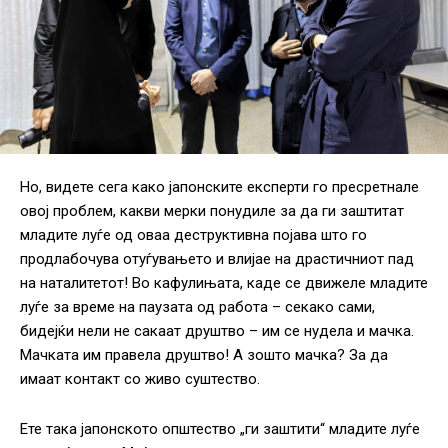
Но, видете сега како јапонските експерти го пресретнале
овој проблем, какви мерки понудиле за да ги заштитат
младите луѓе од оваа деструктивна појава што го
продлабочува отуѓувањето и влијае на драстичниот пад
на наталитетот! Во кафулињата, каде се движеле младите
луѓе за време на паузата од работа – секако сами,
бидејќи нели не сакаат друштво – им се нудела и мачка.
Мачката им правела друштво! А зошто мачка? За да
имаат контакт со живо суштество.
Ете така јапонското општество „ги заштити“ младите луѓе