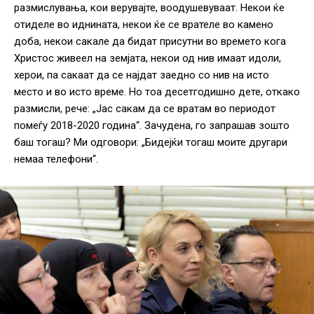
размислувања, кои верувајте, воодушевуваат. Некои ќе
отиделе во иднината, некои ќе се врателе во камено
доба, некои сакале да бидат присутни во времето кога
Христос живеел на земјата, некои од нив имаат идоли,
херои, па сакаат да се најдат заедно со нив на исто
место и во исто време. Но тоа десетгодишно дете, откако
размисли, рече: „Јас сакам да се вратам во периодот
помеѓу 2018-2020 година“. Зачудена, го запрашав зошто
баш тогаш? Ми одговори: „Бидејќи тогаш моите другари
немаа телефони“.