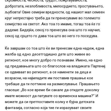
скромноста, чесноста, трудот, пожртвуваноста,
добротата, незлобливоста, милосрдието, простувањето,
љубовта! Овие семејни вредности, од нашиот мал семеен
круг непрестајно треба да ги пренесуваме во големото
семејство на светот. Ако тоа го имаме, тогаш тоа ќе го
дадеме. Бидејќи, секој го пренесува она што го научил,
секој од срцето го дава тоа што во него го поседува.
Ќе завршам со тоа што ќе ви пренесам една надеж, една
желба од едно десетгодишно дете што живее во
регионот, кое многу добро го познавам. Имено, на едно
од предавањата што со благослов на владиката Партениј
се одвиваат во регионот, а се наменети за деца и
возрасни, на најмладите им поставив прашање кое
требаше да ги поттикне на размислување. Прашањето
гласеше: „Во кое време би сакале да отидете доколку
имате можност да патувате со временска машина?“ И
можете да си претпоставите колку е бујна детската
фантазија, согласно која тие ги изразуваат своите