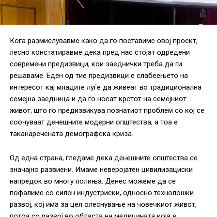
Кога размислувавме како да го поставиме овој проект,
лесно констатиравме дека пред нас стојат одредени
современи предизвици, кои заеднички треба да ги
решаваме. Еден од тие предизвици е слабеењето на
интересот кај младите луѓе да живеат во традиционална
семејна заедница и да го носат крстот на семејниот
живот, што го предизвикува познатиот проблем со кој се
соочуваат денешните модерни општества, а тоа е
таканаречената демографска криза.
Од една страна, гледаме дека денешните општества се
значајно развиени. Имаме неверојатен цивилизациски
напредок во многу полиња. Денес можеме да се
пофалиме со силен индустриски, односно технолошки
развој, кој има за цел олеснување на човечкиот живот,
потоа со развој во областа на медицината која е