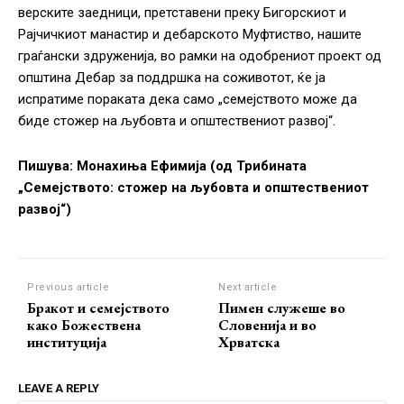
верските заедници, претставени преку Бигорскиот и
Рајчичкиот манастир и дебарското Муфтиство, нашите
граѓански здруженија, во рамки на одобрениот проект од
општина Дебар за поддршка на соживотот, ќе ја
испратиме пораката дека само „семејството може да
биде стожер на љубовта и општествениот развој“.
Пишува: Монахиња Ефимија
(
од Трибината
„Семејството: стожер на љубовта и општествениот
развој“
)
Previous article
Next article
Бракот и семејството
Пимен служеше во
како Божествена
Словенија и во
институција
Хрватска
LEAVE A REPLY