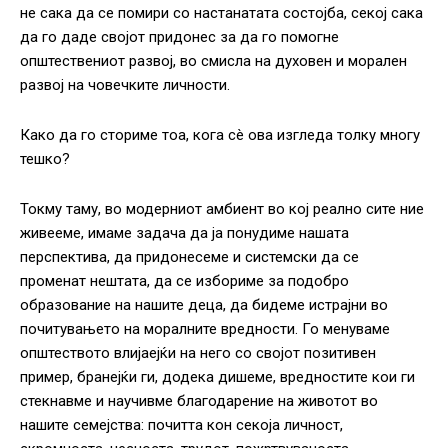
не сака да се помири со настанатата состојба, секој сака
да го даде својот придонес за да го помогне
општествениот развој, во смисла на духовен и морален
развој на човечките личности.
Како да го сториме тоа, кога сè ова изгледа толку многу
тешко?
Токму таму, во модерниот амбиент во кој реално сите ние
живееме, имаме задача да ја понудиме нашата
перспектива, да придонесеме и системски да се
променат нештата, да се избориме за подобро
образование на нашите деца, да бидеме истрајни во
почитувањето на моралните вредности. Го менуваме
општеството влијаејќи на него со својот позитивен
пример, бранејќи ги, додека дишеме, вредностите кои ги
стекнавме и научивме благодарение на животот во
нашите семејства: почитта кон секоја личност,