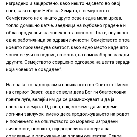
изградено и зацврстено, како нешто најсвето во овој
свет, како парче Небо на Земјата, е семејството.
Семејството не е ништо друго освен една мала црква,
топло домашно катче, заедница на љубовно градење и
облагородување на човековата личност. Тоа е, всушност,
една работилница за здрави личности. Семејството е тоа
коешто произведува светост, како едно место каде што
човек се учи на подвиг, на жртва, на самозаборав заради
другите. Семејството совршено одговара на целта заради
која човекот е создаден“.
На ова ќе го надоврзам и напишаното во Светото Писмо
на стариот Завет, каде се вели дека Бог ги благословил
првите луѓе, велејќи им да се размножуваат и да ја
наполнат земјата. Од ова, пак, можеме да изведеме
логички заклучок, имено дека продолжувањето на родот
и полнењето на општеството со морално изградени
личности е, воопшто, најпрогресивната мерка за
создавање и одржување на здрави општества. Секое