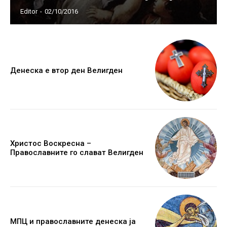
Editor
-
02/10/2016
Денеска е втор ден Велигден
Христос Воскресна –
Православните го слават Велигден
МПЦ и православните денеска ја