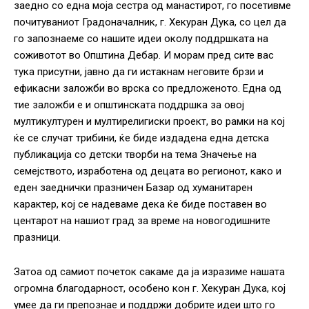
заедно со една моја сестра од манастирот, го посетивме
почитуваниот Градоначалник, г. Хекуран Дука, со цел да
го запознаеме со нашите идеи околу поддршката на
соживотот во Општина Дебар. И морам пред сите вас
тука присутни, јавно да ги истакнам неговите брзи и
ефикасни заложби во врска со предложеното. Една од
тие заложби е и општинската поддршка за овој
мултикултурен и мултирелигиски проект, во рамки на кој
ќе се случат трибини, ќе биде издадена една детска
публикација со детски творби на тема Значење на
семејството, изработена од децата во регионот, како и
еден заеднички празничен Базар од хуманитарен
карактер, кој се надеваме дека ќе биде поставен во
центарот на нашиот град за време на новогодишните
празници.
Затоа од самиот почеток сакаме да ја изразиме нашата
огромна благодарност, особено кон г. Хекуран Дука, кој
умее да ги препознае и поддржи добрите идеи што го