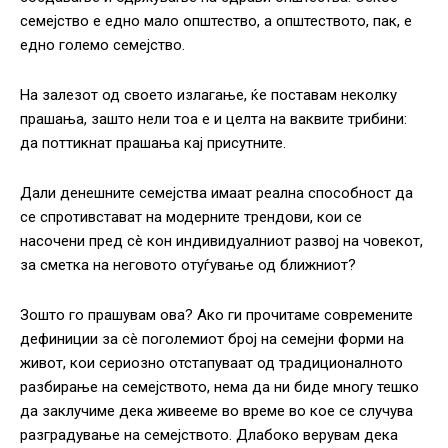
семејство е едно мало општество, а општеството, пак, е
едно големо семејство.
На залезот од своето излагање, ќе поставам неколку
прашања, зашто нели тоа е и целта на ваквите трибини:
да поттикнат прашања кај присутните.
Дали денешните семејства имаат реална способност да
се спротивстават на модерните трендови, кои се
насочени пред сè кон индивидуалниот развој на човекот,
за сметка на неговото отуѓување од ближниот?
Зошто го прашувам ова? Ако ги прочитаме современите
дефиниции за сè поголемиот број на семејни форми на
живот, кои сериозно отстапуваат од традиционалното
разбирање на семејството, нема да ни биде многу тешко
да заклучиме дека живееме во време во кое се случува
разградување на семејството. Длабоко верувам дека