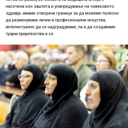
насочена кон заштита и унапредување на човековото
здравје, имаме отворени граници за да можеме полесно
да разменуваме лични и професионални искуства,
интелектуално да се надградуваме, па и да создаваме
трајни пријателства и сл.