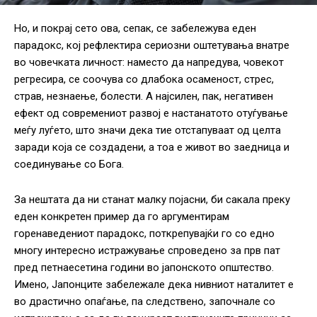
Но, и покрај сето ова, сепак, се забележува еден
парадокс, кој рефлектира сериозни оштетувања внатре
во човечката личност: наместо да напредува, човекот
регресира, се соочува со длабока осаменост, стрес,
страв, незнаење, болести. А најсилен, пак, негативен
ефект од современиот развој е настанатото отуѓување
меѓу луѓето, што значи дека тие отстапуваат од целта
заради која се создадени, а тоа е живот во заедница и
соединување со Бога.
За нештата да ни станат малку појасни, би сакала преку
еден конкретен пример да го аргументирам
горенаведениот парадокс, поткрепувајќи го со едно
многу интересно истражување спроведено за прв пат
пред петнаесетина години во јапонското општество.
Имено, Јапонците забележале дека нивниот наталитет е
во драстично опаѓање, па следствено, започнале со