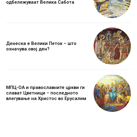
одбележуваат Велика Сабота
Денеска е Велики Петок – што
означува овој ден?
МПЦ-ОА и православните цркви ги
слават Цветници – последното
влегување на Христос во Ерусалим