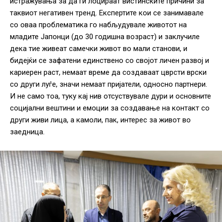
истражувања за да ги лоцираат вистинските причини за
таквиот негативен тренд. Експертите кои се занимавале
со оваа проблематика го набљудувале животот на
младите Јапонци (до 30 годишна возраст) и заклучиле
дека тие живеат самечки живот во мали станови, и
бидејќи се зафатени единствено со својот личен развој и
кариерен раст, немаат време да создаваат цврсти врски
со други луѓе, значи немаат пријатели, односно партнери.
И не само тоа, туку кај нив отсуствувале дури и основните
социјални вештини и емоции за создавање на контакт со
други живи лица, а камоли, пак, интерес за живот во
заедница.