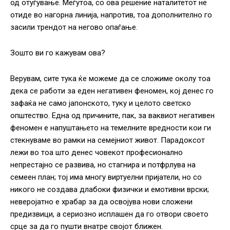
од отуѓување. Меѓутоа, со ова решение наталитетот не
отиде во нагорна линија, напротив, тоа дополнително го
засили трендот на негово опаѓање.
Зошто ви го кажувам ова?
Верувам, сите тука ќе можеме да се сложиме околу тоа
дека се работи за еден негативен феномен, кој денес го
зафаќа не само јапонското, туку и целото светско
општество. Една од причините, пак, за ваквиот негативен
феномен е напуштањето на темелните вредности кои ги
стекнуваме во рамки на семејниот живот. Парадоксот
лежи во тоа што денес човекот професионално
непрестајно се развива, но стагнира и потфрлува на
семеен план; тој има многу виртуелни пријатели, но со
никого не создава длабоки физички и емотивни врски;
неверојатно е храбар за да освојува нови сложени
предизвици, а сериозно исплашен да го отвори своето
срце за да го пушти внатре својот ближен.