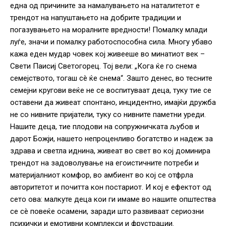
една од причините за намалувањето на наталитетот е
трендот на напуштањето на добрите традиции и
погазувањето на моралните вредности! Помалку млади
луѓе, значи и помалку работоспособна сила. Многу убаво
кажа еден мудар човек кој живееше во минатиот век –
Свети Паисиј Светогорец. Тој вели: „Кога ќе го снема
семејството, тогаш сè ќе снема“. Зашто денес, во тесните
семејни кругови веќе не се воспитуваат деца, туку тие се
оставени да живеат спонтано, инцидентно, имајќи дружба
не со нивните пријатели, туку со нивните паметни уреди.
Нашите деца, тие плодови на сопружничката љубов и
дарот Божји, нашето непроценливо богатство и надеж за
здрава и светла иднина, живеат во свет во кој доминира
трендот на задоволување на егоистичните потреби и
материјалниот комфор, во амбиент во кој се отфрла
авторитетот и почитта кон постариот. И кој е ефектот од
сето ова: малкуте деца кои ги имаме во нашите општества
се сè повеќе осамени, заради што развиваат сериозни
психички и емотивни комплекси и фрустрации.