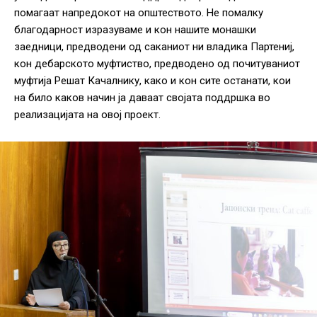
помагаат напредокот на општеството. Не помалку
благодарност изразуваме и кон нашите монашки
заедници, предводени од саканиот ни владика Партениј,
кон дебарското муфтиство, предводено од почитуваниот
муфтија Решат Качалнику, како и кон сите останати, кои
на било каков начин ја даваат својата поддршка во
реализацијата на овој проект.