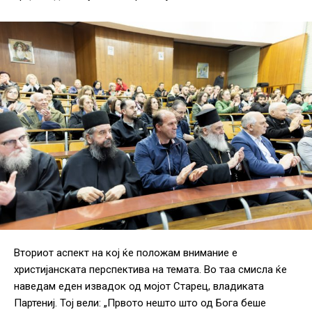
Вториот аспект на кој ќе положам внимание е
христијанската перспектива на темата. Во таа смисла ќе
наведам еден извадок од мојот Старец, владиката
Партениј. Тој вели: „Првото нешто што од Бога беше