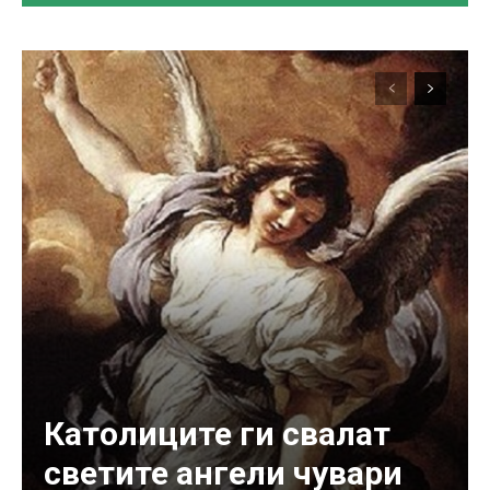
Католиците ги свалат
светите ангели чувари