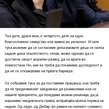
Тоа дете, драги мои, е четвртото дете на едно
благословено семејство кое живее во регионот. И сите
тука можеме да се согласиме дека ваквите деца се силна
надеж дека општеството, сепак, може одново да го
достигне својот морален развој, да се врати во
хомеостаза. Но, ние ќе треба да покажеме доследност и
да не се откажуваме на првата бариера.
Се собравме тука за да поставиме прашања, кои треба
да нè предизвикаат заеднички да размислиме кои се
нашите приоритети, да понудиме можни решенија, да ја
изразиме заедничката грижа, испраќајќи моќна порака на
надеж. Од овде, од Дебар, во рамки на силниот соживот,