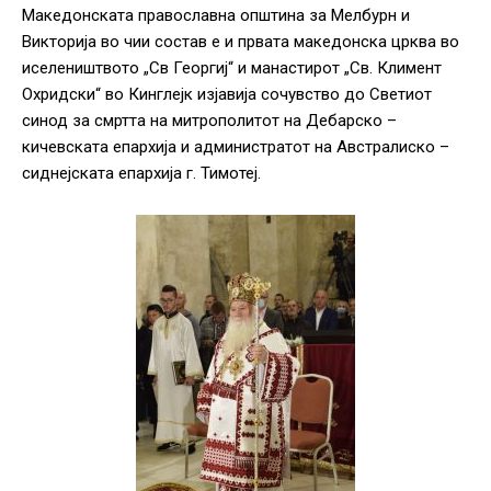
Македонската православна општина за Мелбурн и
Викторија во чии состав е и првата македонска црква во
иселеништвото „Св Георгиј“ и манастирот „Св. Климент
Охридски“ во Кинглејк изјавија сочувство до Светиот
синод за смртта на митрополитот на Дебарско –
кичевската епархија и администратот на Австралиско –
сиднејската епархија г. Тимотеј.