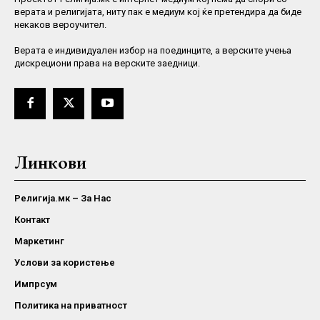
верата и религијата, ниту пак е медиум кој ќе претендира да биде
некаков вероучител.
Верaта е индивидуален избор на поединците, а верските учења
дискрециони права на верските заедници.
Линкови
Религија.мк – За Нас
Контакт
Маркетинг
Услови за користење
Импрсум
Политика на приватност