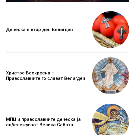
Денеска е втор ден Велигден
Христос Воскресна –
Православните го слават Велигден
МПЦ и православните денеска ја
одбележуваат Велика Сабота