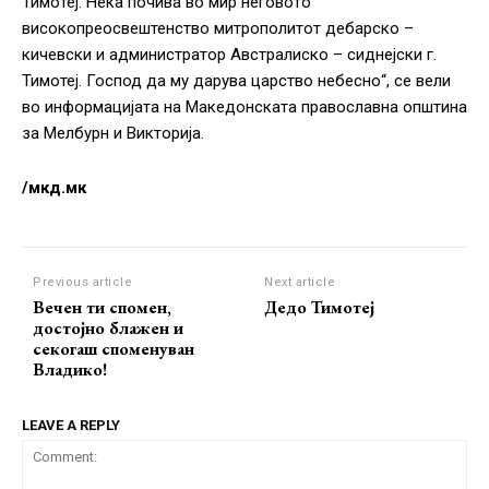
Тимотеј. Нека почива во мир неговото
високопреосвештенство митрополитот дебарско –
кичевски и администратор Австралиско – сиднејски г.
Тимотеј. Господ да му дарува царство небесно“, се вели
во информацијата на Македонската православна општина
за Мелбурн и Викторија.
/мкд.мк
Previous article
Next article
Вечен ти спомен,
Дедо Тимотеј
достојно блажен и
секогаш споменуван
Владико!
LEAVE A REPLY