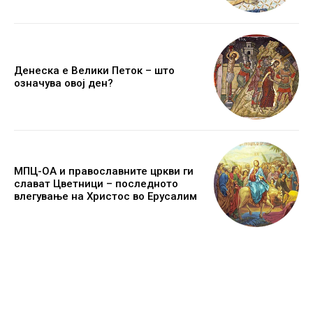
Денеска е Велики Петок – што
означува овој ден?
МПЦ-ОА и православните цркви ги
слават Цветници – последното
влегување на Христос во Ерусалим