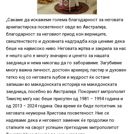
„Сакаме да искажеме голема благодарност за неговата
архипастирска посветеност овде во Австралија,
благодарност за неговиот приод кон верниците,
свештенството и духовната надградба која цениме дека
беше на највисоко ниво. Неговата жртва и закрила за нас
е нешто што е многу значајно и ценето за нашата
заедница и нема никогаш да го заборавиме. Загубивме
многу важна личност, достоен архиереј, пастир и духовен
татко кој со неговата љубов и мудрост ќе остане
запишан во македонската историја на македонската
заедница, посебно во Австралија. Покојниот митрополит
Тимотеј меѓу нас беше присутен од 1981 – 1994 година и
од 2013 – 2024 година. Ова време ќе биде потсетник за
неговата неуморна Христова посветеност. Ние се
надеваме дека и неговиот заменик ќе продолжи по
стапките на својот успешен претходник митрополитот