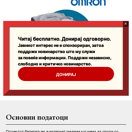
Основни податоци
Проектот Религија.мк е интернет медиум кој нема да спори со