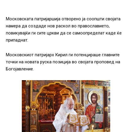
Московската патријаршија отворено ја соопшти својата
намера да создаде нов раскол во православието,
повикувајќи ги сите цркви да се самоопределат каде ќе
припаднат.
Московскиот патријарх Кирил ги потенцираше главните
точки на новата руска позиција во својата проповед на
Богојавление.