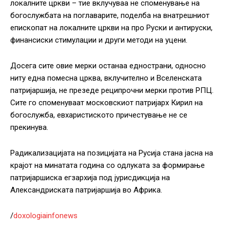
локалните цркви – тие вклучуваа не споменување на
богослужбата на поглаварите, поделба на внатрешниот
епископат на локалните цркви на про Руски и антируски,
финансиски стимулации и други методи на уцени.
Досега сите овие мерки останаа еднострани, односно
ниту една помесна црква, вклучително и Вселенската
патријаршија, не презеде реципрочни мерки против РПЦ.
Сите го споменуваат московскиот патријарх Кирил на
богослужба, евхаристиското причестување не се
прекинува.
Радикализацијата на позицијата на Русија стана јасна на
крајот на минатата година со одлуката за формирање
патријаршиска егзархија под јурисдикција на
Александриската патријаршија во Африка.
/
doxologiainfonews