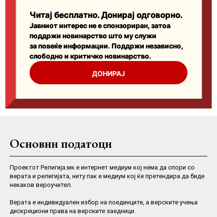
Основни податоци
Проектот Религија.мк е интернет медиум кој нема да спори со
верата и религијата, ниту пак е медиум кој ќе претендира да биде
некаков вероучител.
Верaта е индивидуален избор на поединците, а верските учења
дискрециони права на верските заедници.