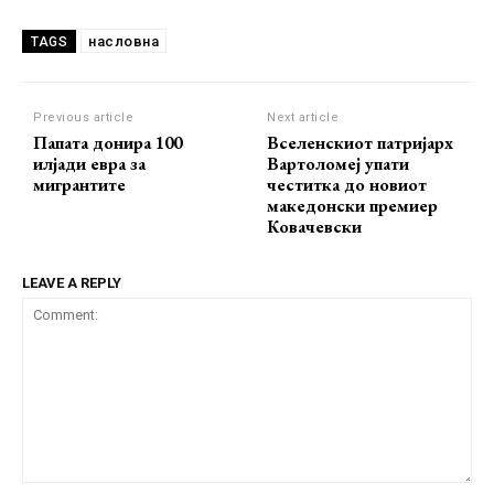
насловна
TAGS
Previous article
Next article
Папата донира 100
Вселенскиот патријарх
илјади евра за
Вартоломеј упати
мигрантите
честитка до новиот
македонски премиер
Ковачевски
LEAVE A REPLY
Comment: