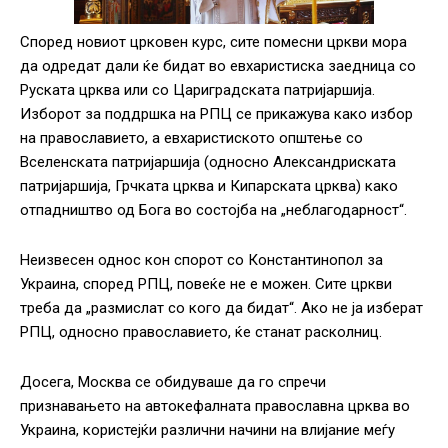
Според новиот црковен курс, сите помесни цркви мора
да одредат дали ќе бидат во евхаристиска заедница со
Руската црква или со Цариградската патријаршија.
Изборот за поддршка на РПЦ се прикажува како избор
на православието, а евхаристиското општење со
Вселенската патријаршија (односно Александриската
патријаршија, Грчката црква и Кипарската црква) како
отпадништво од Бога во состојба на „неблагодарност“.
Неизвесен однос кон спорот со Константинопол за
Украина, според РПЦ, повеќе не е можен. Сите цркви
треба да „размислат со кого да бидат“. Ако не ја изберат
РПЦ, односно православието, ќе станат расколниц.
Досега, Москва се обидуваше да го спречи
признавањето на автокефалната православна црква во
Украина, користејќи различни начини на влијание меѓу