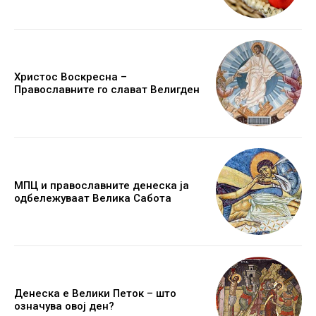
Христос Воскресна –
Православните го слават Велигден
МПЦ и православните денеска ја
одбележуваат Велика Сабота
Денеска е Велики Петок – што
означува овој ден?