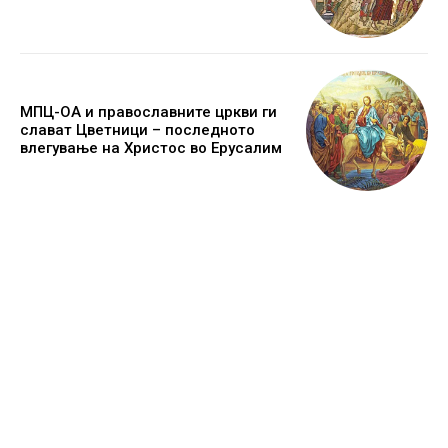
МПЦ-ОА и православните цркви ги
слават Цветници – последното
влегување на Христос во Ерусалим