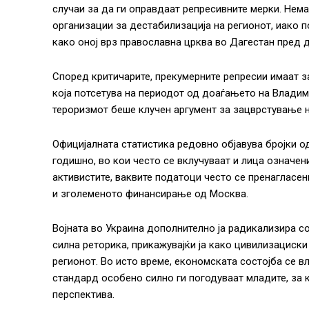
случаи за да ги оправдаат репресивните мерки. Нем
организации за дестабилизација на регионот, иако 
како оној врз православна црква во Дагестан пред д
Според критичарите, прекумерните репресии имаат за
која потсетува на периодот од доаѓањето на Владими
тероризмот беше клучен аргумент за зацврстување н
Официјалната статистика редовно објавува бројки од
годишно, во кои често се вклучуваат и лица означен
активистите, ваквите податоци често се пренагласе
и зголеменото финансирање од Москва.
Војната во Украина дополнително ја радикализира со
силна реторика, прикажувајќи ја како цивилизациск
регионот. Во исто време, економската состојба се 
стандард особено силно ги погодуваат младите, за к
перспектива.