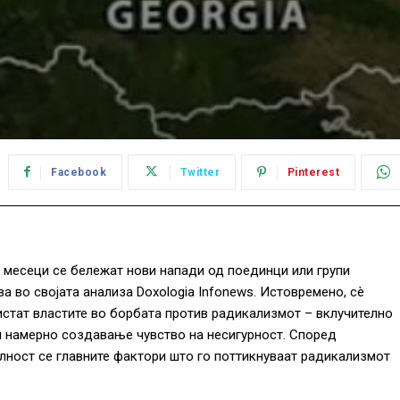
Facebook
Twitter
Pinterest
 месеци се бележат нови напади од поединци или групи
а во својата анализа Doxologia Infonews. Истовремено, сè
истат властите во борбата против радикализмот – вклучително
и намерно создавање чувство на несигурност. Според
илност се главните фактори што го поттикнуваат радикализмот