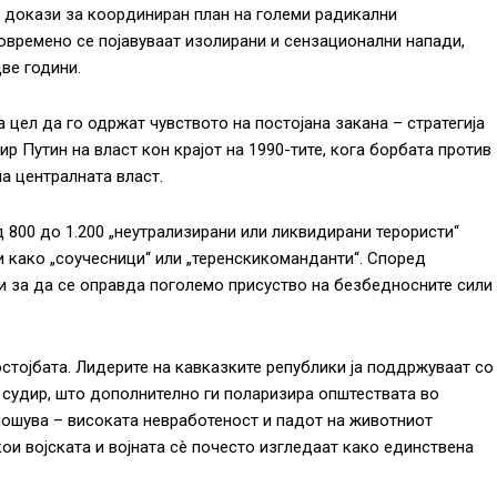
а докази за координиран план на големи радикални
повремено се појавуваат изолирани и сензационални напади,
ве години.
 цел да го одржат чувството на постојана закана – стратегија
р Путин на власт кон крајот на 1990-тите, кога борбата против
а централната власт.
 800 до 1.200 „неутрализирани или ликвидирани терористи“
и како „соучесници“ или „теренскикоманданти“. Според
ни за да се оправда поголемо присуство на безбедносните сили
стојбата. Лидерите на кавказките републики ја поддржуваат со
и судир, што дополнително ги поларизира општествата во
влошува – високата невработеност и падот на животниот
ои војската и војната сè почесто изгледаат како единствена