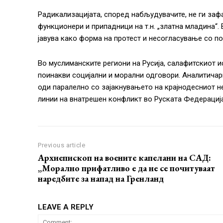
Радикализацијата, според набљудувачите, не ги зафа
функционери и припадници на т.н. „златна младина“.
јавува како форма на протест и несогласување со пос
Во муслиманските региони на Русија, салафитскиот и
поинакви социјални и морални одговори. Аналитича
оди паралелно со зајакнувањето на крајнодесниот н
линии на внатрешен конфликт во Руската Федерација
Previous article
Архиепископ на воените капелани на САД:
„Морално прифатливо е да не се почитуваат
наредбите за напад на Гренланд
LEAVE A REPLY