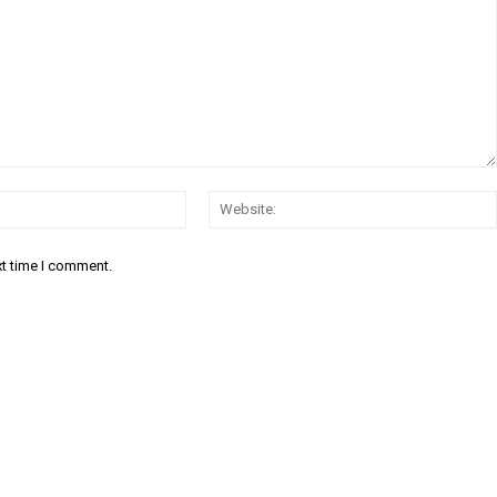
Email:*
xt time I comment.