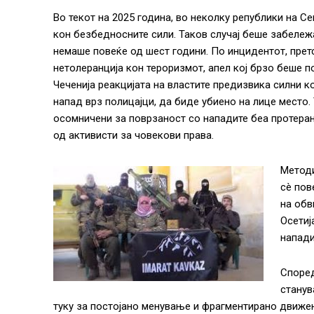
Во текот на 2025 година, во неколку републики на 
кон безбедносните сили. Таков случај беше забележ
немаше повеќе од шест години. По инцидентот, прет
нетолеранција кон тероризмот, апел кој брзо беше 
Чеченија реакцијата на властите предизвика силни 
напад врз полицајци, да биде убиено на лице место.
осомничени за поврзаност со нападите беа протера
од активисти за човекови права.
Методи
сè пов
на обв
Осетиј
напади
Според
станув
туку за постојано менување и фрагментирано движењ