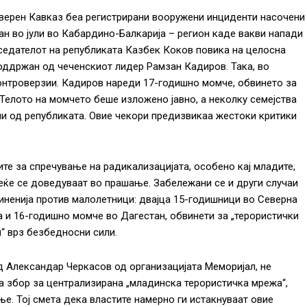
Северен Кавказ беа регистрирани вооружени инциденти насочени
ан во јули во Кабардино-Балкарија – регион каде вакви напади
седателот на републиката Казбек Коков повика на целосна
поддржан од чеченскиот лидер Рамзан Кадиров. Така, во
контроверзии. Кадиров нареди 17-годишно момче, обвинето за
 Телото на момчето беше изложено јавно, а неколку семејства
ни од републиката. Овие чекори предизвикаа жестоки критики
те за спречување на радикализацијата, особено кај младите,
еќе се доведуваат во прашање. Забележани се и други случаи
иненија против малолетници: двајца 15-годишници во Северна
а и 16-годишно момче во Дагестан, обвинети за „терористички
“ врз безбедносни сили.
 Александар Черкасов од организацијата Меморијал, не
а збор за централизирана „младинска терористичка мрежа“,
е. Тој смета дека властите намерно ги истакнуваат овие