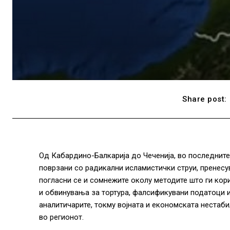
Share post:
Од Кабардино-Балкарија до Чеченија, во последните
поврзани со радикални исламистички струи, пренесув
погласни се и сомнежите околу методите што ги кор
и обвинувања за тортура, фалсификувани податоци 
аналитичарите, токму војната и економската нестаб
во регионот.