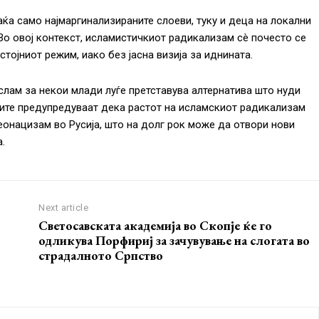
ќа само најмаргинализираните слоеви, туку и деца на локални
 Во овој контекст, исламистичкиот радикализам сè почесто се
тојниот режим, иако без јасна визија за иднината.
слам за некои млади луѓе претставува алтернатива што нуди
рите предупредуваат дека растот на исламскиот радикализам
еонацизам во Русија, што на долг рок може да отвори нови
.
Next article
Светосавската академија во Скопје ќе го
одликува Порфириј за зачувување на слогата во
страдалното Српство