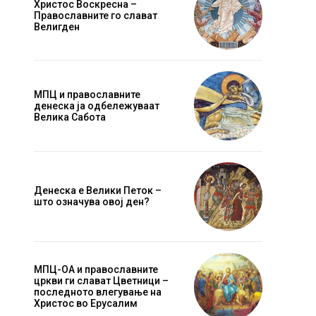
Христос Воскресна –
Православните го слават
Велигден
МПЦ и православните
денеска ја одбележуваат
Велика Сабота
Денеска е Велики Петок –
што означува овој ден?
МПЦ-ОА и православните
цркви ги слават Цветници –
последното влегување на
Христос во Ерусалим