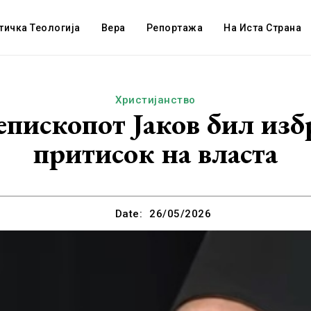
тичка Теологија
Вера
Репортажа
На Иста Страна
Христијанство
епископот Јаков бил изб
притисок на власта
Date:
26/05/2026