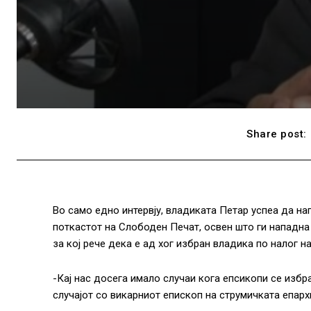
Share post:
Во само едно интервју, владиката Петар успеа да н
поткастот на Слободен Печат, освен што ги нападна
за кој рече дека е ад хог избран владика по налог на
-Кај нас досега имало случаи кога епсикопи се избра
случајот со викарниот епископ на струмичката епарх