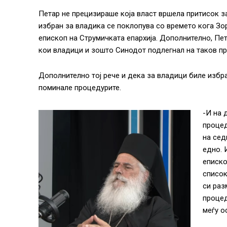
Петар не прецизираше која власт вршела притисок за
избран за владика се поклопува со времето кога Зор
епископ на Струмичката епархија. Дополнително, Пет
кои владици и зошто Синодот подлегнал на таков пр
Дополнително тој рече и дека за владици биле избран
поминале процедурите.
-И на 
процед
на сед
едно. 
еписко
список
си раз
процед
меѓу о