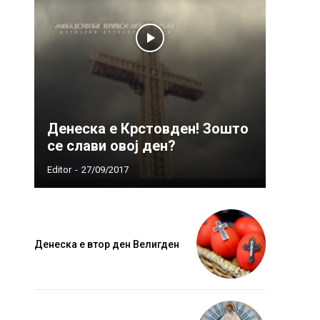
Денеска е Крстовден! Зошто
се слави овој ден?
Editor
-
27/09/2017
Денеска е втор ден Велигден