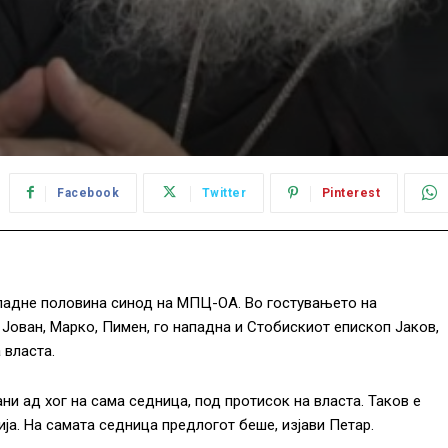
Facebook
Twitter
Pinterest
ападне половина синод на МПЦ-ОА. Во гостувањето на
 Јован, Марко, Пимен, го нападна и Стобискиот епископ Јаков,
 власта.
ни ад хог на сама седница, под протисок на власта. Таков е
ија. На самата седница предлогот беше, изјави Петар.