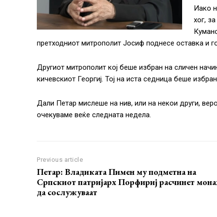
Иако н
хог, з
Кумано
претходниот митрополит Јосиф поднесе оставка и го
Другиот митрополит кој беше избран на сличен начин
кичевскиот Георгиј. Тој на иста седница беше избран
Дали Петар мислеше на нив, или на некои други, веро
очекуваме веќе следната недела.
Previous article
Петар: Владиката Пимен му подметна на
Српскиот патријарх Порфириј расчинет мона
да сослужуваат