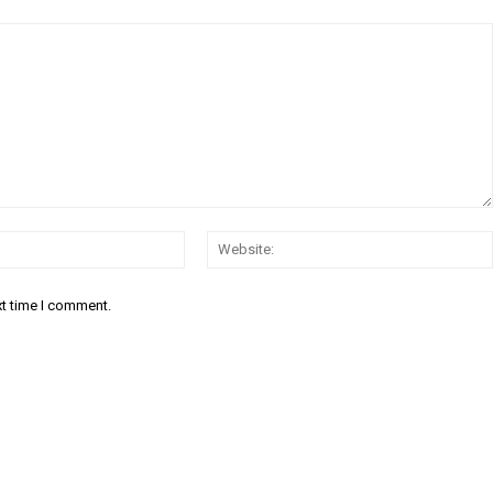
Email:*
xt time I comment.