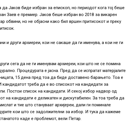
 да Јаков биде избран за епископ, но периодот кога тој беше
ан Заев е премиер. Јаков беше избран во 2018 за викарен
ар обвини, но не објасни како бил вршен притисокот и преку
итисок.
и и други архиереи, кои не сакаше да ги именува, а кои не ги
други сега да не ги именувам архиереи, кои што не се помина
урално. Процедурата е јасна. Пред да се испратат матерјалите
ницата, 15 дена пред тоа да биде доставено барањето. Тоа е
И кандидатот треба да е во списокот на кандидати за
пи. Постои список на кандидати. И секој избор надвор од
от на кандидати е деликатен и дискутабилен. За тоа треба да
мислат и тие што стануваат архијереи, дали ги поминале
урите кои што се задолжителни за избор. И тука да кажеме
станатото каде е проблемот, вели Петар.