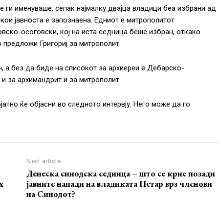
е ги именуваше, сепак најмалку двајца владици беа избрани ад
а кои јавноста е запознаена. Едниот е митрополитот
вско-осоговски, кој на иста седница беше избран, откако
 предложи Григориј за митрополит.
, а без да биде на списокот за архиереи е Дебарско-
 и за архимандрит и за митрополит.
јатно ќе објасни во следното интервју. Него може да го
Next article
Денеска синодска седница – што се крие позади
х
јавните напади на владиката Петар врз членови
на Синодот?