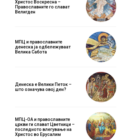
Христос Воскресна –
Православните го слават
Велигден
МПЦ и православните
денеска ја одбележуваат
Велика Сабота
Денеска е Велики Петок –
што означува овој ден?
МПЦ-ОА и православните
цркви ги слават Цветници –
последното влегување на
Христос во Ерусалим