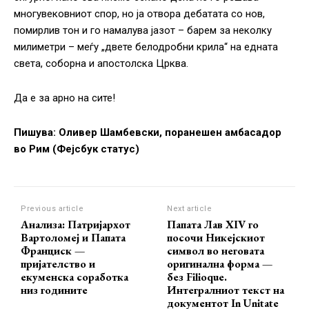
многувековниот спор, но ја отвора дебатата со нов,
помирлив тон и го намалува јазот – барем за неколку
милиметри – меѓу „двете белодробни крила“ на едната
света, соборна и апостолска Црква.
Да е за арно на сите!
Пишува: Оливер Шамбевски, поранешен амбасадор
во Рим (Фејсбук статус)
Previous article
Next article
Анализа: Патријархот
Папата Лав XIV го
Вартоломеј и Папата
посочи Никејскиот
Франциск —
символ во неговата
пријателство и
оригинална форма —
екуменска соработка
без Filioque.
низ годините
Интегралниот текст на
документот In Unitate