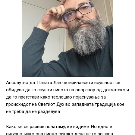
Апсолутно да. Папата Лав четиринаесети всушност се
обидува да го спушти нивото на овој спор од догматско и
да го претстави како теолошко појаснување за
происхидот на Светиот Дух во западната традиција кое
не треба да не разделува.
Како ќе се развие понатаму, ќе видиме. Но едно е
сигурно: иако ова писмо секако дека не го решава