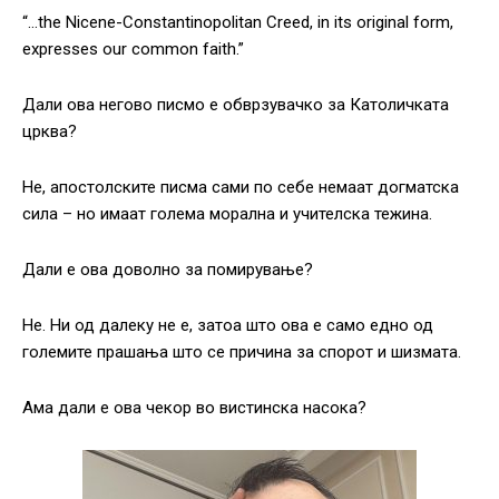
“…the Nicene-Constantinopolitan Creed, in its original form,
expresses our common faith.”
Дали ова негово писмо е обврзувачко за Католичката
црква?
Не, апостолските писма сами по себе немаат догматска
сила – но имаат голема морална и учителска тежина.
Дали е ова доволно за помирување?
Не. Ни од далеку не е, затоа што ова е само едно од
големите прашања што се причина за спорот и шизмата.
Ама дали е ова чекор во вистинска насока?