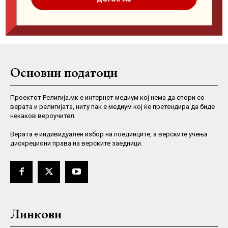
Основни податоци
Проектот Религија.мк е интернет медиум кој нема да спори со
верата и религијата, ниту пак е медиум кој ќе претендира да биде
некаков вероучител.
Верaта е индивидуален избор на поединците, а верските учења
дискрециони права на верските заедници.
Линкови