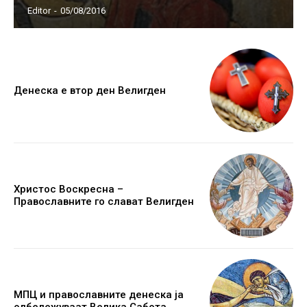
Editor
-
05/08/2016
Денеска е втор ден Велигден
Христос Воскресна –
Православните го слават Велигден
МПЦ и православните денеска ја
одбележуваат Велика Сабота