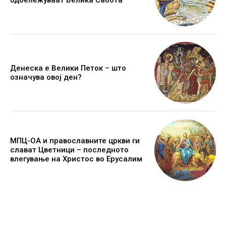
Денеска е Велики Петок – што
означува овој ден?
МПЦ-ОА и православните цркви ги
слават Цветници – последното
влегување на Христос во Ерусалим