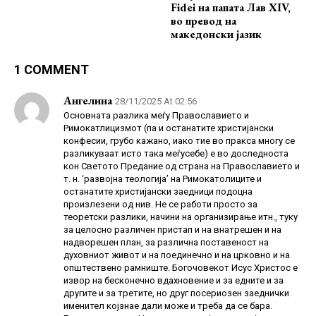
Fidei на папата Лав XIV,
во превод на
македонски јазик
1 COMMENT
Ангелина
28/11/2025 At 02:56
Основната разлика меѓу Православието и
Римокатлицизмот (па и останатите христијански
конфесии, грубо кажано, иако тие во пракса многу се
разликуваат исто така меѓусебе) е во доследноста
кон Светото Предание од страна на Православието и
т. н. ‘развојна теологија’ на Римокатолиците и
останатите христијански заедници подоцна
произлезени од нив. Не се работи просто за
теоретски разлики, начини на организирање итн., туку
за целосно различен пристап и на внатрешен и на
надворешен план, за различна поставеност на
духовниот живот и на поединечно и на црковно и на
општествено рамниште. Богочовекот Исус Христос е
извор на бесконечно вдахновение и за едните и за
другите и за третите, но друг посериозен заеднички
именител којзнае дали може и треба да се бара.