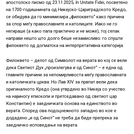
апостолско писмо од 23.11.2025, In Unitate Fidei, посветено
на 1700-годишнината од Никејско-Цариградското Кредо,
се обидува да го минимизира „филоквето“ како причина
за спор меѓу православните и католиците. Иако не го
негираше (а како папа практично и не може), тој сепак
направи нешто што долго беше незамисливо: го спушти
филоквето од догматска на интерпретативна категорија.
Филоквето – делот од Символот на верата во кој се вели
дека Светиот Дух „произлегува и од Синот“ – е една од
главните причини за непомирливоста меѓу православната
и католичката црква. Но Лав XIV за првпат вели дека
оригиналното Кредо (она утврдено во Никеја со учество
на најмногу епископи и претседавано од светиот цар
Константин) е заедничката основа на единството во
верата. Според ова подоцнежното западно во кое е
додадено „и од Синот“ не треба да биде препрека за
заедничко исповедање на верата.