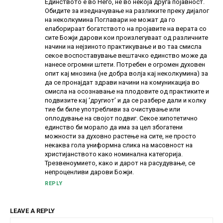
Единството е во Него, не во некоја друга појавност.
Обидите за изедначување на разликите преку дијалог
на неколкумина Поглавари не можат да го
елаборираат богатството на пројавите на верата со
сите Божји дарови кои произлегуваат од различните
начини на нејзиното практикување и во таа смисла
секое воспоставување вештачко единство може да
нанесе огромни штети. Потребен е огромен духовен
опит кај мнозина (не добра волја кај неколкумина) за
да се пронајдат здрави начини на комуникација во
смисла на осознавање на плодовите од практиките и
подвизите кај ‘другиот’ и да се разбере дали и колку
тие би биле употребливи за очистување или
оплодување на својот подвиг. Секое хипотетично
единство би морало да има за цел збогатени
можности за духовно растење на сите, не просто
некаква гола униформна слика на масовност на
христијанството како номинална категорија.
Трезвеноумието, како и дарот на расудување, се
непроценливи дарови Божји.
REPLY
LEAVE A REPLY