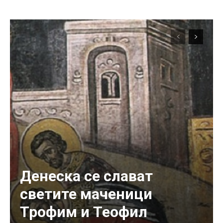
Денеска се слават
светите маченици
Трофим и Теофил