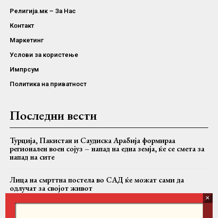
Религија.мк – За Нас
Контакт
Маркетинг
Услови за користење
Импрсум
Политика на приватност
Последни вести
Турција, Пакистан и Саудиска Арабија формираа
регионален воен сојуз – напад на една земја, ќе се смета за
напад на сите
Лица на смрттна постела во САД ќе можат сами да
одлучат за својот живот
Папата Лав XIV во Франција ќе се сретне со жртви на