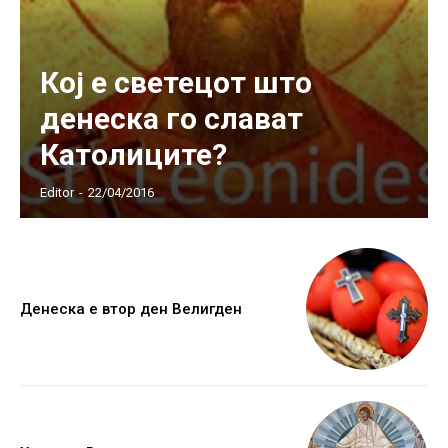
Кој е светецот што
денеска го слават
Католиците?
Editor
-
22/04/2016
Денеска е втор ден Велигден