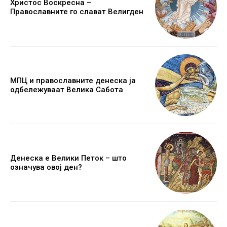
Христос Воскресна –
Православните го слават Велигден
МПЦ и православните денеска ја
одбележуваат Велика Сабота
Денеска е Велики Петок – што
означува овој ден?