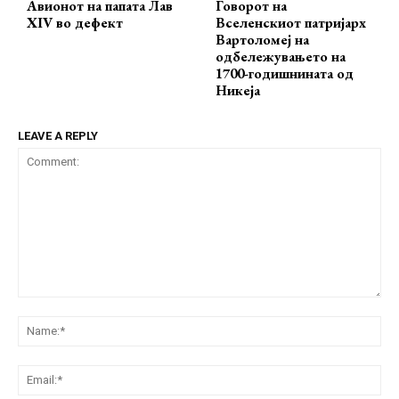
Авионот на папата Лав
Говорот на
XIV во дефект
Вселенскиот патријарх
Вартоломеј на
одбележувањето на
1700-годишнината од
Никеја
LEAVE A REPLY
Comment:
Na
Ema