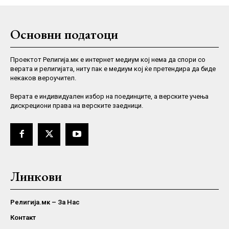
Основни податоци
Проектот Религија.мк е интернет медиум кој нема да спори со
верата и религијата, ниту пак е медиум кој ќе претендира да биде
некаков вероучител.
Верaта е индивидуален избор на поединците, а верските учења
дискрециони права на верските заедници.
Линкови
Религија.мк – За Нас
Контакт