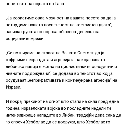
почетокот на војната во Газа.
„Ја користиме оваа можност на вашата посета за да ја
потврдиме нашата посветеност на коегзистенцијата“,
напиша групата во порака објавена денеска на
социјалните мрежи.
„Се потпираме на ставот на Вашата Светост да ја
отфрлиме неправдата и агресијата на која нашата
либанска нација е жртва на ционистичките освојувачи и
нивните поддржувачи“, се додава во текстот во кој ја
осудуваат „неприфатливата и континуирана агресија“ на
Израел.
И покрај прекинот на огнот што стапи на сила пред една
година, израелската војска во последните недели ги
интензивираше нападите во Либан, тврдејќи дека сака да
го спречи Хезболах да се вооружи, што Хезболах го