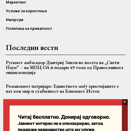
Маркетинг
Услови за користење
Импрсум
Политика на приватност
Последни вести
Рускиот амбасадор Дмитриј Зиков во посета на „Свети
Наум“ – на МПЦ-ОА ѝ подари 49 тома од Православната
енциклопедија
Романскиот патријарх: Единството меѓу христијаните е
пат кон мир и стабилност на Блискиот Исток
Црквата на Крит ќе им помага на настраданите од
големите пожари: Најавена материјална и духовна
поддршка
Читај бесплатно. Донирај одговорно.
Јавниот интерес не е спонзориран, затоа
поддржи новинарство што му служи