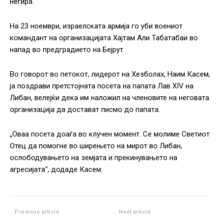
негира.
На 23 ноември, израелската армија го уби воениот
командант на организацијата Хајтам Али Табатабаи во
напад во предградието на Бејрут.
Во говорот во петокот, лидерот на Хезболах, Наим Касем,
ја поздрави претстојната посета на папата Лав XIV на
Либан, велејќи дека им наложил на членовите на неговата
организација да достават писмо до папата.
„Оваа посета доаѓа во клучен момент. Се молиме Светиот
Отец да помогне во ширењето на мирот во Либан,
ослободувањето на земјата и прекинувањето на
агресијата“, додаде Касем.
Previous article
Next article