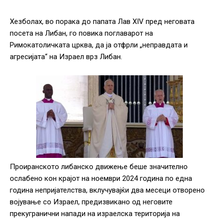
Хезболах, во порака до папата Лав XIV пред неговата
посета на Либан, го повика поглаварот на
Римокатоличката црква, да ја отфрли „неправдата и
агресијата“ на Израел врз Либан.
Проиранското либанско движење беше значително
ослабено кон крајот на ноември 2024 година по една
година непријателства, вклучувајќи два месеци отворено
војување со Израел, предизвикано од неговите
прекугранични напади на израелска територија на