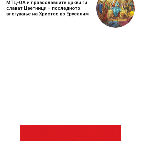
МПЦ-ОА и православните цркви ги
слават Цветници – последното
влегување на Христос во Ерусалим