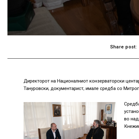
Share post:
Директорот на Националниот конзерваторски центар
Тануровски, документарист, имале средба со Митроп
Средба
устано
во над
Кнежи