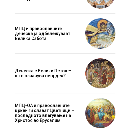
МПЦ и православните
денеска ја одбележуваат
Велика Сабота
Денеска е Велики Петок –
што означува овој ден?
Website:
МПЦ-ОА и православните
цркви ги слават Цветници –
последното влегување на
Христос во Ерусалим