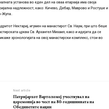
алната установа во еден дел на оваа епархија има своја
ријална надлежност, како: Кичево, Дебар, Маврово и Ростуше и
-Жупа..
дритот Нектариј, игумен на манастирот Св. Наум, при што беше
тирската црква Св. Архангел Михаил, како и идејата да се
рикаже хронологијата на овој манастирски комплекс, стои во
Next article
Патријархот Вартоломеј учествувал на
церемонија во чест на 80-годишнината на
Обединетите нации