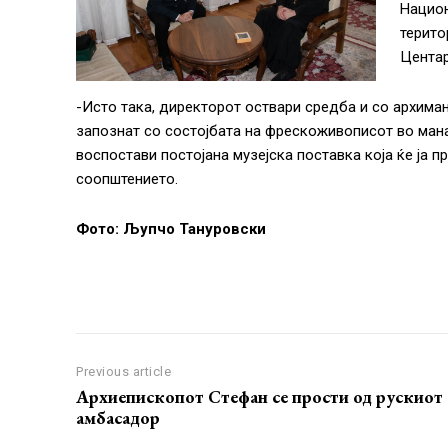
Национ
терито
Центар
-Исто така, директорот оствари средба и со архиман
запознат со состојбата на фрескоживописот во манас
воспостави постојана музејска поставка која ќе ја п
соопштението.
Фото: Љупчо Тануровски
Previous article
Архиепископот Стефан се прости од рускиот
амбасадор