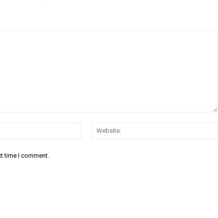
Email:*
xt time I comment.