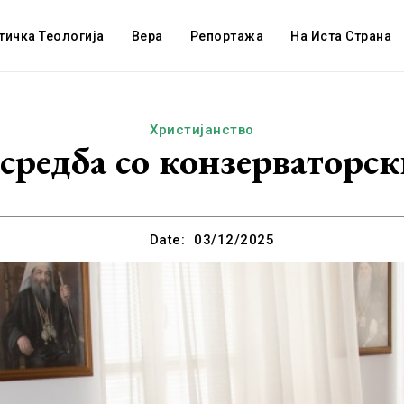
тичка Теологија
Вера
Репортажа
На Иста Страна
Христијанство
 средба со конзерваторс
Date:
03/12/2025