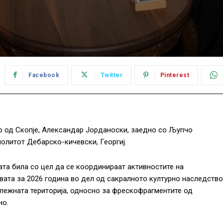
Facebook
Twitter
Pinterest
 од Скопје, Александар Јорданоски, заедно со Љупчо
олитот Дебарско-кичевски, Георгиј.
та била со цел да се координираат активностите на
вата за 2026 година во дел од сакралното културно наследство
лежната територија, односно за фрескофрагментите од
но.