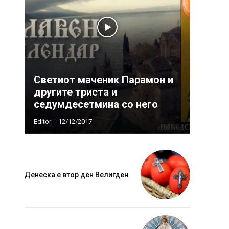
Светиот маченик Парамон и
другите триста и
седумдесетмина со него
Editor
-
12/12/2017
Денеска е втор ден Велигден