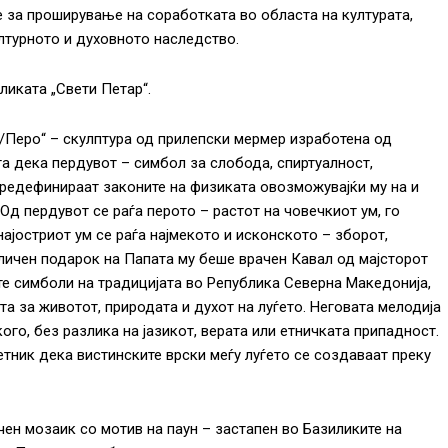
е за проширување на соработката во областа на културата,
лтурното и духовното наследство.
ликата „Свети Петар“.
/Перо“ – скулптура од прилепски мермер изработена од
та дека пердувот – симбол за слобода, спиртуалност,
 редефинираат законите на физиката овозможувајќи му на и
Од пердувот се раѓа перото – растот на човечкиот ум, го
најостриот ум се раѓа најмекото и исконското – зборот,
 личен подарок на Папата му беше врачен Кавал од мајсторот
те симболи на традицијата во Република Северна Македонија,
та за животот, природата и духот на луѓето. Неговата мелодија
ого, без разлика на јазикот, верата или етничката припадност.
сетник дека вистинските врски меѓу луѓето се создаваат преку
ен мозаик со мотив на паун – застапен во Базиликите на