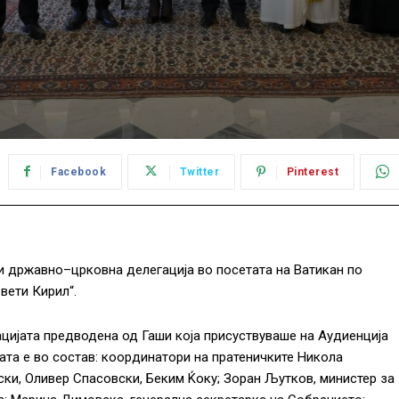
Facebook
Twitter
Pinterest
 државно–црковна делегација во посетата на Ватикан по
вети Кирил“.
цијата предводена од Гаши која присуствуваше на Аудиенција
пата е во состав: координатори на пратеничките Никола
ки, Оливер Спасовски, Беким Ќоку; Зоран Љутков, министер за