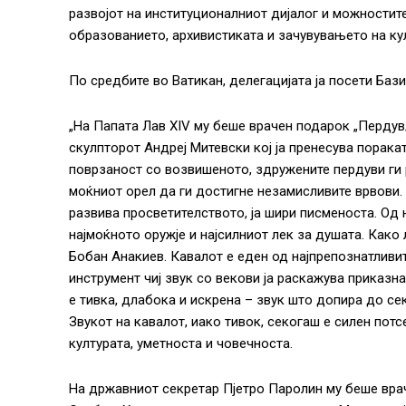
развојот на институционалниот дијалог и можностит
образованието, архивистиката и зачувувањето на ку
По средбите во Ватикан, делегацијата ја посети Бази
„На Папата Лав XIV му беше врачен подарок „Пердув
скулпторот Андреј Митевски кој ја пренесува порака
поврзаност со возвишеното, здружените пердуви ги
моќниот орел да ги достигне незамисливите врвови. 
развива просветителството, ја шири писменоста. Од 
најмоќното оружје и најсилниот лек за душата. Како
Бобан Анакиев. Кавалот е еден од најпрепознатливи
инструмент чиј звук со векови ја раскажува приказна
е тивка, длабока и искрена – звук што допира до сек
Звукот на кавалот, иако тивок, секогаш е силен пот
културата, уметноста и човечноста.
На државниот секретар Пјетро Паролин му беше врач