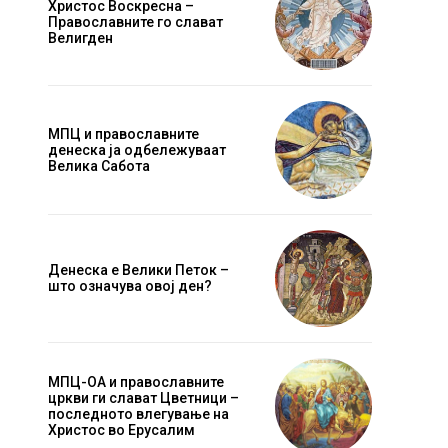
Христос Воскресна –
Православните го слават
Велигден
МПЦ и православните
денеска ја одбележуваат
Велика Сабота
Денеска е Велики Петок –
што означува овој ден?
МПЦ-ОА и православните
цркви ги слават Цветници –
последното влегување на
Христос во Ерусалим