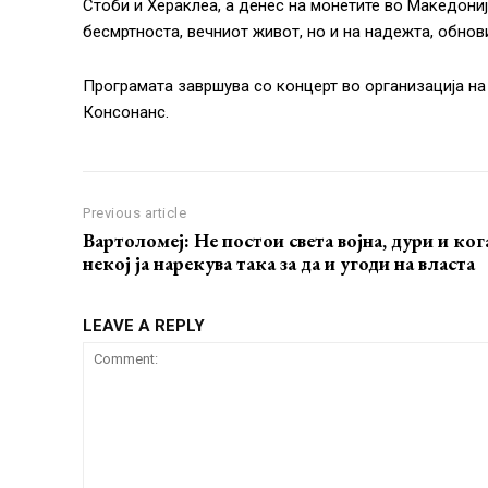
Стоби и Хераклеа, а денес на монетите во Македониј
бесмртноста, вечниот живот, но и на надежта, обнов
Програмата завршува со концерт во организација на 
Консонанс.
Previous article
Вартоломеј: Не постои света војна, дури и ког
некој ја нарекува така за да и угоди на власта
LEAVE A REPLY