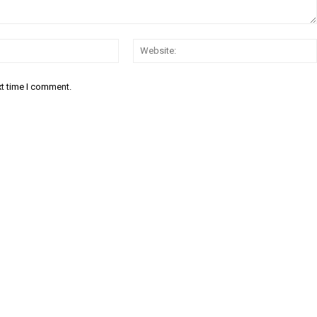
Email:*
xt time I comment.