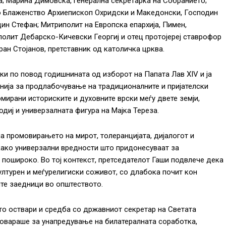
а; Марина Димовска, генерална секретарка на Собранието;
 Блаженство Архиепископ Охридски и Македонски, Господин
ин Стефан; Митриполит на Европска епархија, Пимен,
олит Дебарско-Кичевски Георгиј и отец протојереј ставрофор
ран Стојанов, претставник од католичка црква.
тки по повод годишнината од изборот на Папата Лав XIV и ја
нија за продлабочување на традиционалните и пријателски
мирани историските и духовните врски меѓу двете земји,
диј и универзалната фигура на Мајка Тереза.
а промовирањето на мирот, толеранцијата, дијалогот и
како универзални вредности што придонесуваат за
 пошироко. Во тој контекст, претседателот Гаши подвлече дека
ултурен и меѓурелигиски соживот, со длабока почит кон
ите заедници во општеството.
то оствари и средба со државниот секретар на Светата
зговараше за унапредување на билатералната соработка,