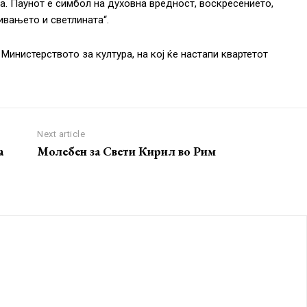
а. Паунот е симбол на духовна вредност, воскресението,
ивањето и светлината“.
Министерството за култура, на кој ќе настапи квартетот
Next article
а
Молебен за Свети Кирил во Рим