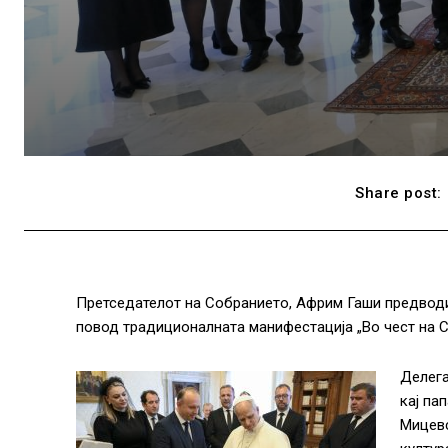
Share post:
Претседателот на Собранието, Африм Гаши предводи
повод традиционалната манифестација „Во чест на С
Делега
кај па
Мицевс