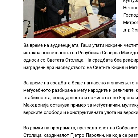
култур
Негово
Господ
Митроп
д-р Зо
За време на аудиенцијата, Гаши упати искрени чести
истакна посветеноста на Република Северна Македо
односи со Светата Столица. На средбата беа реафир
изградени врз наследството на Светите Кирил и Мето
За време на средбата беше нагласено и значењето н
меѓусебното разбирање меѓу народите и религиите, 
стабилноста, солидарноста и соживотот во Европа и
Македонија останува пример за меѓуетнички, мултик
верските слободи и конструктивната улога на верск
Во рамки на програмата, претседателот на Собрание
Столица, кардиналот Пјетро Паролин, на која се ра