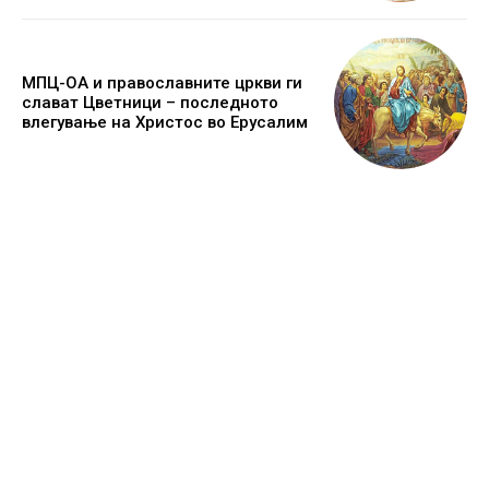
МПЦ-ОА и православните цркви ги
слават Цветници – последното
влегување на Христос во Ерусалим