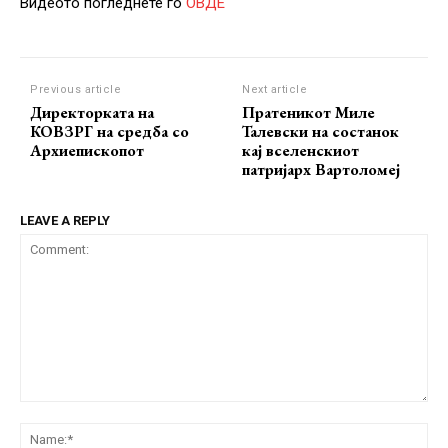
Видеото погледнете го
ОВДЕ
Previous article
Next article
Директорката на
Пратеникот Миле
КОВЗРГ на средба со
Талевски на состанок
Архиепископот
кај вселенскиот
патријарх Вартоломеј
LEAVE A REPLY
Comment:
Na