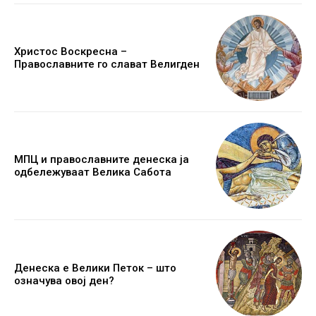
Христос Воскресна –
Православните го слават Велигден
МПЦ и православните денеска ја
одбележуваат Велика Сабота
Денеска е Велики Петок – што
означува овој ден?