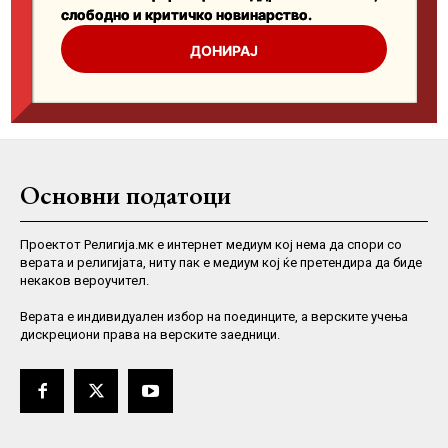
Основни податоци
Проектот Религија.мк е интернет медиум кој нема да спори со
верата и религијата, ниту пак е медиум кој ќе претендира да биде
некаков вероучител.
Верaта е индивидуален избор на поединците, а верските учења
дискрециони права на верските заедници.