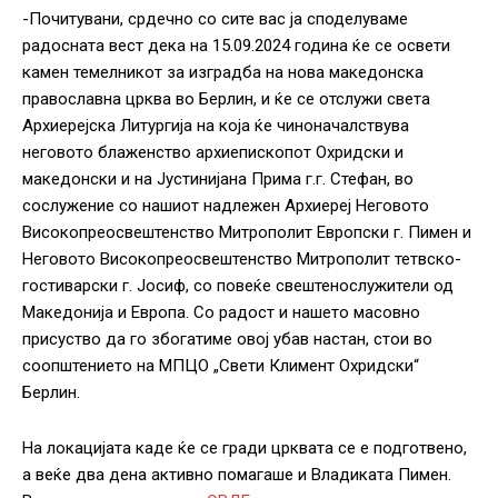
-Почитувани, срдечно со сите вас ја споделуваме
радосната вест дека на 15.09.2024 година ќе се освети
камен темелникот за изградба на нова македонска
православна црква во Берлин, и ќе се отслужи света
Архиерејска Литургија на која ќе чиноначалствува
неговото блаженство архиепископот Охридски и
македонски и на Јустинијана Прима г.г. Стефан, во
сослужение со нашиот надлежен Архиереј Неговото
Високопреосвештенство Митрополит Европски г. Пимен и
Неговото Високопреосвештенство Митрополит тетвско-
гостиварски г. Јосиф, со повеќе свештенослужители од
Македонија и Европа. Со радост и нашето масовно
присуство да го збогатиме овој убав настан, стои во
соопштението на МПЦО „Свети Климент Охридски“
Берлин.
На локацијата каде ќе се гради црквата се е подготвено,
а веќе два дена активно помагаше и Владиката Пимен.