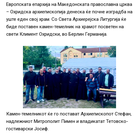
Европската епархија на Македонската православна црква
– Охридска архиепископија денеска ќе почне изградба на
уште еден свој храм. Со Света Архиерејска Литургија ќе
биде поставен камен-темелник на храмот посветен на
свети Климент Охридски, во Берлин Германија.
Камен-темелникот ќе го постават Архиепископот Стефан,
надлежниот Митрополит Пимен и владикатат Тетовско-
гостиварски Јосиф.