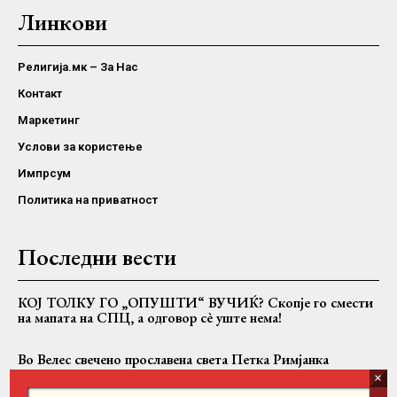
Линкови
Религија.мк – За Нас
Контакт
Маркетинг
Услови за користење
Импрсум
Политика на приватност
Последни вести
КОЈ ТОЛКУ ГО „ОПУШТИ“ ВУЧИЌ? Скопје го смести
на мапата на СПЦ, а одговор сè уште нема!
Во Велес свечено прославена света Петка Римјанка