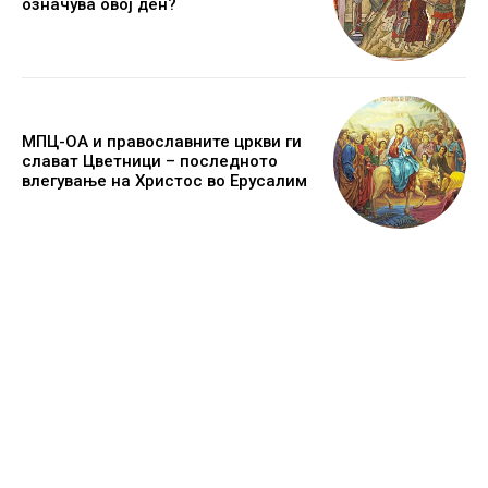
означува овој ден?
МПЦ-ОА и православните цркви ги
слават Цветници – последното
влегување на Христос во Ерусалим