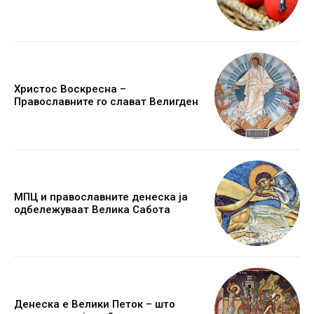
Христос Воскресна –
Православните го слават Велигден
МПЦ и православните денеска ја
одбележуваат Велика Сабота
Денеска е Велики Петок – што