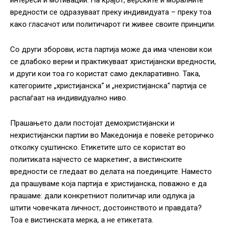
интереси и мотивации. На крајот, верските и моралните
вредности се одразуваат преку индивидуата – преку тоа
како гласачот или политичарот ги живее своите принципи.
Со други зборови, иста партија може да има членови кои
се длабоко верни и практикуваат христијански вредности,
и други кои тоа го користат само декларативно. Така,
категориите „христијанска“ и „нехристијанска“ партија се
распаѓаат на индивидуално ниво.
Прашањето дали постојат демохристијански и
нехристијански партии во Македонија е повеќе реторичко
отколку суштинско. Етикетите што се користат во
политиката најчесто се маркетинг, а вистинските
вредности се гледаат во делата на поединците. Наместо
да прашуваме која партија е христијанска, поважно е да
прашаме: дали конкретниот политичар или одлука ја
штити човечката личност, достоинството и правдата?
Тоа е вистинската мерка, а не етикетата.