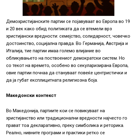
Демохристијанските партии се појавуваат во Европа во 19
и 20 век како обид политиката да се втемели врз
христијански вредности: семејство, солидарност, човечко
достоинство, социјална правда. Во Германија, Австрија и
Италија, тие партии имаа големо влијание во
обликувањето на поствоениот демократски систем. Но
со текот на времето, особено во секуларизирана Европа,
овие партии почнаа да стануваат повеќе центристички и
да ја губат експлицитната религиозна боја.
Македонски контекст
Во Македонија, партиите кои се повикуваат на
христијанство или традиционални вредности најчесто го
прават тоа декларативно, преку симболика и реторика.
Реално, нивните програми и практики ретко се