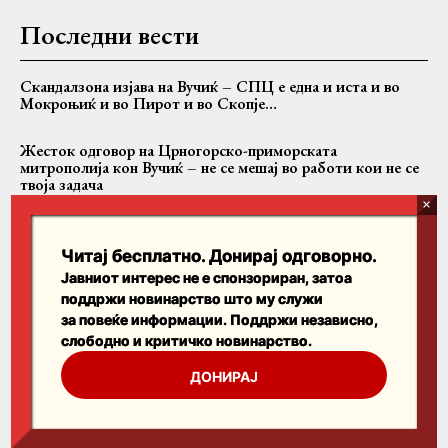
Последни вести
Скандалзона изјава на Вучиќ – СПЦ е една и иста и во
Мокроњиќ и во Пирот и во Скопје…
Жесток одговор на Црногорско-приморската
митрополија кон Вучиќ – не се мешај во работи кои не се
твоја задача
Случајот Никанор: Дали БПЦ се соочува со критиките
или само со критичарот?
Читај бесплатно. Донирај одговорно.
Јавниот интерес не е спонзориран, затоа
поддржи новинарство што му служи
Пребарајте
за повеќе информации. Поддржи независно,
слободно и критичко новинарство.
Search
ДОНИРАЈ