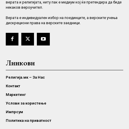
верата и религијата, ниту пак е медиум кој ќе претендира да биде
некаков вероучител.
Верaта е индивидуален избор на поединците, а верските учења
дискрециони права на верските заедници.
Линкови
Религија.мк – За Нас
Контакт
Маркетинг
Услови за користење
Импрсум
Политика на приватност