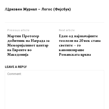
/Црковен Журнал – Логос (Фејсбук)
Previous article
Next article
Мартин Протогер
Еден од најзначајните
добитник на Награда за
теолози на 20 век стана
Меморијалниот центар
светите – го
на Евреите во
канонизираше
Македонија
Романската црква
LEAVE A REPLY