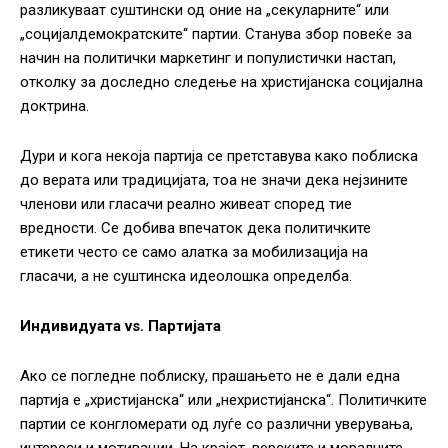
разликуваат суштински од оние на „секуларните“ или
„социјалдемократските“ партии. Станува збор повеќе за
начин на политички маркетинг и популистички настап,
отколку за доследно следење на христијанска социјална
доктрина.
Дури и кога некоја партија се претставува како поблиска
до верата или традицијата, тоа не значи дека нејзините
членови или гласачи реално живеат според тие
вредности. Се добива впечаток дека политичките
етикети често се само алатка за мобилизација на
гласачи, а не суштинска идеолошка определба.
Индивидуата vs. Партијата
Ако се погледне поблиску, прашањето не е дали една
партија е „христијанска“ или „нехристијанска“. Политичките
партии се конгломерати од луѓе со различни уверувања,