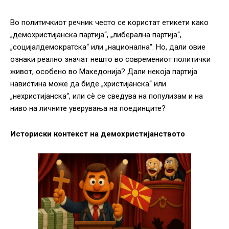
Во политичкиот речник често се користат етикети како
„демохристијанска партија“, „либерална партија“,
„социјалдемократска“ или „национална“. Но, дали овие
ознаки реално значат нешто во современиот политички
живот, особено во Македонија? Дали некоја партија
навистина може да биде „христијанска“ или
„нехристијанска“, или сè се сведува на популизам и на
ниво на личните уверувања на поединците?
Историски контекст на демохристијанството