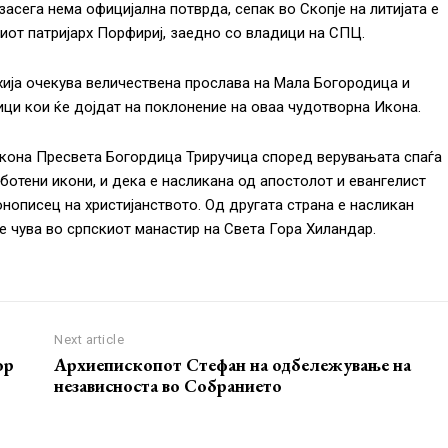
засега нема официјална потврда, сепак во Скопје на литијата е
иот патријарх Порфириј, заедно со владици на СПЦ.
ија очекува величествена прослава на Мала Богородица и
ици кои ќе дојдат на поклонение на оваа чудотворна Икона.
кона Пресвета Богордица Триручица според верувањата спаѓа
ботени икони, и дека е насликана од апостолот и евангелист
онописец на христијанството. Од другата страна е насликан
е чува во српскиот манастир на Света Гора Хиландар.
Next article
ор
Архиепископот Стефан на одбележување на
независноста во Собранието