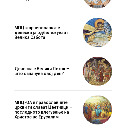
МПЦ и православните
денеска ја одбележуваат
Велика Сабота
Денеска е Велики Петок –
Website:
што означува овој ден?
МПЦ-ОА и православните
цркви ги слават Цветници –
последното влегување на
Христос во Ерусалим