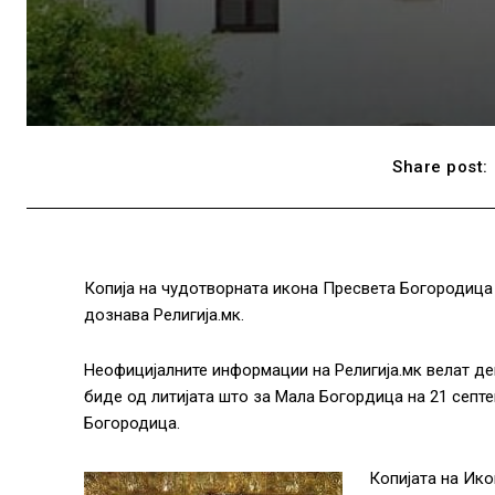
Share post:
Копија на чудотворната икона Пресвета Богородица 
дознава Религија.мк.
Неофицијалните информации на Религија.мк велат де
биде од литијата што за Мала Богордица на 21 септ
Богородица.
Копијата на Ико