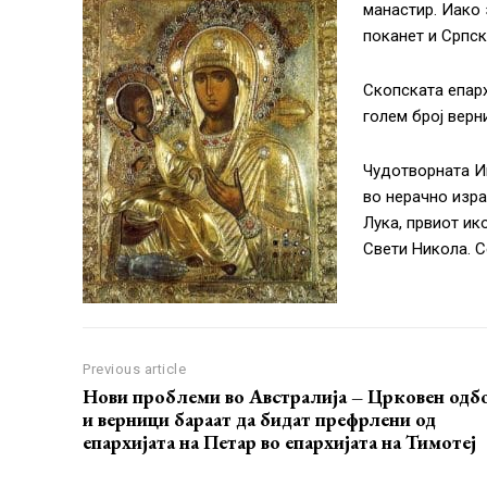
манастир. Иако 
поканет и Српск
Скопската епарх
голем број верн
Чудотворната И
во нерачно изра
Лука, првиот ик
Свети Никола. С
Previous article
Нови проблеми во Австралија – Црковен одб
и верници бараат да бидат префрлени од
епархијата на Петар во епархијата на Тимотеј