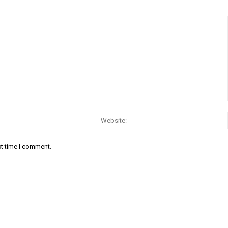
Email:*
xt time I comment.