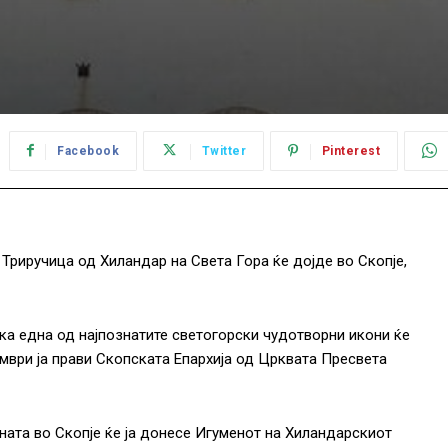
Facebook
Twitter
Pinterest
Триручица од Хиландар на Света Гора ќе дојде во Скопје,
ка една од најпознатите светогорски чудотворни икони ќе
ември ја прави Скопската Епархија од Црквата Пресвета
ната во Скопје ќе ја донесе Игуменот на Хиландарскиот