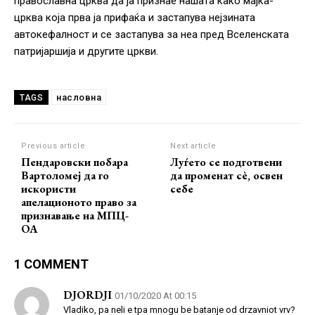
православна црква да ја признае нашата како мајка-
црква која прва ја прифаќа и застапува нејзината
автокефалност и се застапува за неа пред Вселенската
патријаршија и другите цркви.
насловна
TAGS
Previous article
Next article
Пендаровски побара
Луѓето се подготвени
Вартоломеј да го
да променат сѐ, освен
искористи
себе
апелационото право за
признавање на МПЦ-
ОА
1 COMMENT
DJORDJI
01/10/2020 At 00:15
Vladiko, pa neli e tpa mnogu be batanje od drzavniot vrv?