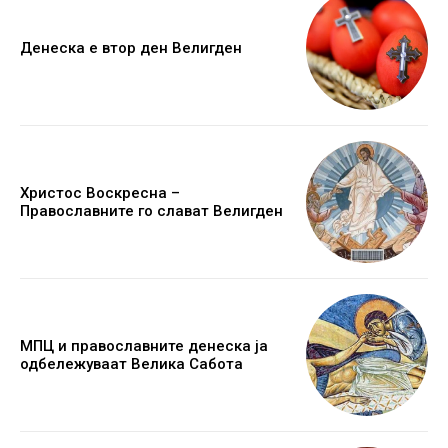
Денеска е втор ден Велигден
Христос Воскресна –
Православните го слават Велигден
МПЦ и православните денеска ја
одбележуваат Велика Сабота