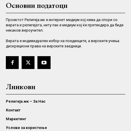
Основни податоци
Проектот Религија.мк е интернет медиум кој нема да спори со
верата и религијата, ниту пак е медиум кој ќе претендира да биде
некаков вероучител.
Верaта е индивидуален избор на поединците, а верските учења
дискрециони права на верските заедници.
Линкови
Религија.мк – За Нас
Контакт
Маркетинг
Услови за користење