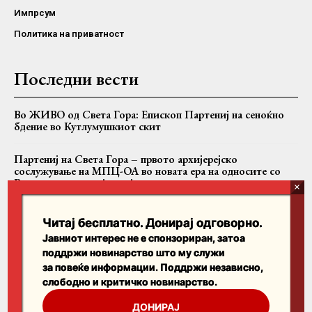
Импрсум
Политика на приватност
Последни вести
Во ЖИВО од Света Гора: Епископ Партениј на сеноќно
бдение во Кутлумушкиот скит
Партениј на Света Гора – првото архијерејско
сослужување на МПЦ-ОА во новата ера на односите со
Вселенската патријаршија
Вартоломеј, Теодор II и Јован заедно на Имврос
Читај бесплатно. Донирај одговорно.
Јавниот интерес не е спонзориран, затоа
поддржи новинарство што му служи
Пребарајте
за повеќе информации. Поддржи независно,
слободно и критичко новинарство.
Search
ДОНИРАЈ