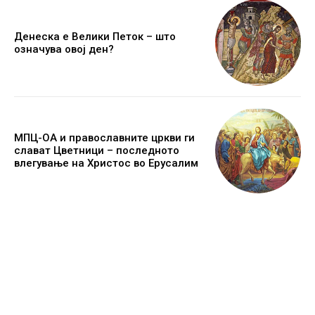
Денеска е Велики Петок – што
означува овој ден?
МПЦ-ОА и православните цркви ги
слават Цветници – последното
влегување на Христос во Ерусалим