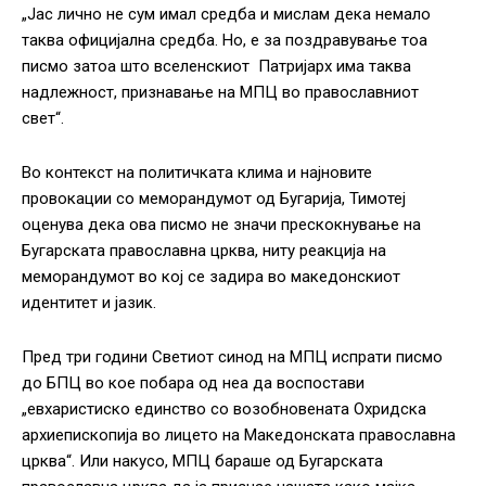
„Jaс лично не сум имал средба и мислам дека немало
таква официјална средба. Но, е за поздравување тоа
писмо затоа што вселенскиот Патријарх има таква
надлежност, признавање на МПЦ во православниот
свет“.
Во контекст на политичката клима и најновите
провокации со меморандумот од Бугарија, Тимотеј
оценува дека ова писмо не значи прескокнување на
Бугарската православна црква, ниту реакција на
меморандумот во кој се задира во македонскиот
идентитет и јазик.
Пред три години Светиот синод на МПЦ испрати писмо
до БПЦ во кое побара од неа да воспостави
„евхаристиско единство со возобновената Охридска
архиепископија во лицето на Македонската православна
црква“. Или накусо, МПЦ бараше од Бугарската