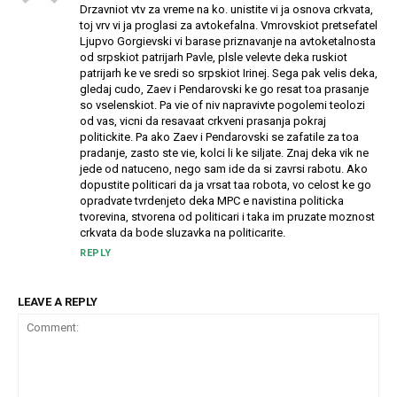
Drzavniot vtv za vreme na ko. unistite vi ja osnova crkvata,
toj vrv vi ja proglasi za avtokefalna. Vmrovskiot pretsefatel
Ljupvo Gorgievski vi barase priznavanje na avtoketalnosta
od srpskiot patrijarh Pavle, plsle velevte deka ruskiot
patrijarh ke ve sredi so srpskiot Irinej. Sega pak velis deka,
gledaj cudo, Zaev i Pendarovski ke go resat toa prasanje
so vselenskiot. Pa vie of niv napravivte pogolemi teolozi
od vas, vicni da resavaat crkveni prasanja pokraj
politickite. Pa ako Zaev i Pendarovski se zafatile za toa
pradanje, zasto ste vie, kolci li ke siljate. Znaj deka vik ne
jede od natuceno, nego sam ide da si zavrsi rabotu. Ako
dopustite politicari da ja vrsat taa robota, vo celost ke go
opradvate tvrdenjeto deka MPC e navistina politicka
tvorevina, stvorena od politicari i taka im pruzate moznost
crkvata da bode sluzavka na politicarite.
REPLY
LEAVE A REPLY