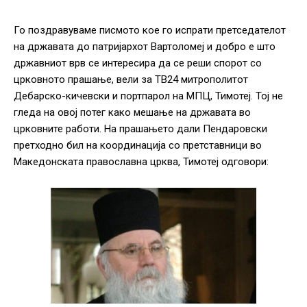
Го поздравуваме писмото кое го испрати претседателот
на државата до патријархот Вартоломеј и добро е што
државниот врв се интересира да се реши спорот со
црковното прашање, вели за ТВ24 митрополитот
Дебарско-кичевски и портпарол на МПЦ, Тимотеј. Тој не
гледа на овој потег како мешање на државата во
црковните работи. На прашањето дали Пендаровски
претходно бил на координација со претставници во
Македонската православна црква, Тимотеј одговори: