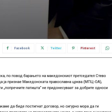
Facebook
Twitter
Pinterest
ска, по повод барањето на македонскиот претседател Стево
да ја признае Македонската православна црква (МПЦ-ОА),
оти „попречните патишта“ не придонесуваат за добрите односи
акаме да биде постигнат договор, но сигурно мора да ги