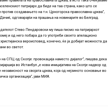
ваме правилата на православната црква, а исто така очекуваме
аселенскиот патријарх да биде на таа страна, како што се
и против создавањето на т.н. Црногорска православна црква“,
 Дачиќ, одговарајќи на прашања на новинарите во Белград.
дателот Стево Пендаровски му пиша писмо на патријархот
омеј и од него побара да го употреби своето апелационо
христијанска вероисповед, конечно, ќе ја добијат можноста да
ани во светот.
 на СПЦ од Скопје: провокација наместо дијалог“, пишува дека
ијаршија во Истанбул „е нова иницијатива на Скопје надвор од
 независност на својата црква, која од нејзиното основање во
ичка организација“, јави МИА.