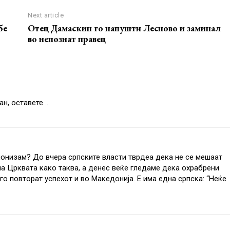
Next article
бе
Отец Дамаскин го напушти Лесново и заминал
во непознат правец
ан, оставете …
монизам? До вчера српските власти тврдеа дека не се мешаат
а Црквата како таква, а денес веќе гледаме дека охрабрени
го повторат успехот и во Македонија. Е има една српска: “Неќе