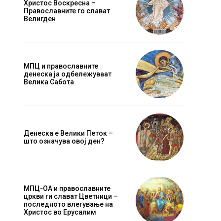
Христос Воскресна –
Православните го слават
Велигден
МПЦ и православните
денеска ја одбележуваат
Велика Сабота
Денеска е Велики Петок –
што означува овој ден?
МПЦ-ОА и православните
цркви ги слават Цветници –
последното влегување на
Христос во Ерусалим