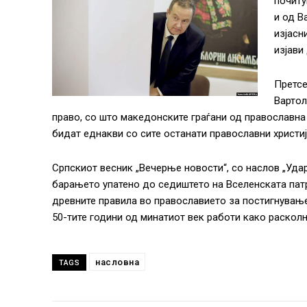
почиту
и од В
изјасн
изјави
Претсе
Вартол
право, со што македонските граѓани од православна 
бидат еднакви со сите останати православни христиј
Српскиот весник „Вечерње новости“, со наслов „Удар
барањето упатено до седиштето на Вселенската патр
древните правила во православието за постигнување
50-тите години од минатиот век работи како расколн
насловна
TAGS