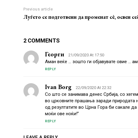
Previous article
Луѓето се подготвени да променат сѐ, освен се
2 COMMENTS
Георги
21/09/2020 At 17:50
Аман веќе … зошто ги објавувате овие … ам
REPLY
Ivan Borg
22/09/2020 At 22:32
Со што се занимава денес Србија, со хеге
во црковните прашања заради природата н
од резултатите во Црна Гора би сакале да 
моќи ове ноќи!”
REPLY
LEAVE A REPLY