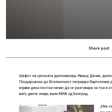
Share post:
Шефот на српската дипломатија, Ивица Дачиќ, дене
Пендаровски до Вселенскиот патријарх Вартоломеј 
изјави дека постои начин да се разговара за тоа и 
меѓу двете земји, вали МИА од Белград.
„Ние с