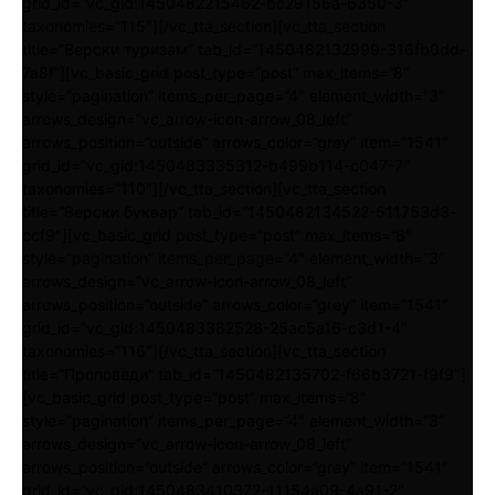
grid_id=”vc_gid:1450482215462-bc29156a-6350-3″
taxonomies=”115″][/vc_tta_section][vc_tta_section
title=”Верски туризам” tab_id=”1450482132999-316fb0dd-
7a8f”][vc_basic_grid post_type=”post” max_items=”8″
style=”pagination” items_per_page=”4″ element_width=”3″
arrows_design=”vc_arrow-icon-arrow_08_left”
arrows_position=”outside” arrows_color=”grey” item=”1541″
grid_id=”vc_gid:1450483335312-b499b114-c047-7″
taxonomies=”110″][/vc_tta_section][vc_tta_section
title=”Верски буквар” tab_id=”1450482134522-511753d3-
ccf9″][vc_basic_grid post_type=”post” max_items=”8″
style=”pagination” items_per_page=”4″ element_width=”3″
arrows_design=”vc_arrow-icon-arrow_08_left”
arrows_position=”outside” arrows_color=”grey” item=”1541″
grid_id=”vc_gid:1450483382528-25ac5a16-c3d1-4″
taxonomies=”116″][/vc_tta_section][vc_tta_section
title=”Проповеди” tab_id=”1450482135702-f66b3721-f9f9″]
[vc_basic_grid post_type=”post” max_items=”8″
style=”pagination” items_per_page=”4″ element_width=”3″
arrows_design=”vc_arrow-icon-arrow_08_left”
arrows_position=”outside” arrows_color=”grey” item=”1541″
grid_id=”vc_gid:1450483410372-11154a09-4a91-2″