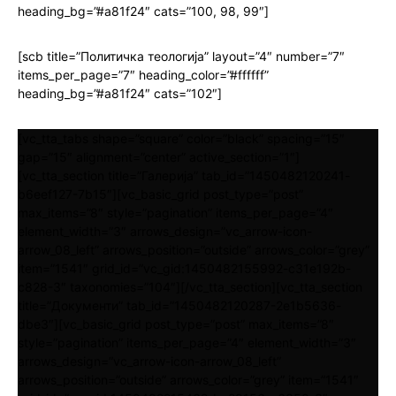
heading_bg=”#a81f24″ cats=”100, 98, 99″]
[scb title=”Политичка теологија” layout=”4″ number=”7″
items_per_page=”7″ heading_color=”#ffffff”
heading_bg=”#a81f24″ cats=”102″]
[vc_tta_tabs shape=”square” color=”black” spacing=”15″
gap=”15″ alignment=”center” active_section=”1″]
[vc_tta_section title=”Галерија” tab_id=”1450482120241-
b6eef127-7b15″][vc_basic_grid post_type=”post”
max_items=”8″ style=”pagination” items_per_page=”4″
element_width=”3″ arrows_design=”vc_arrow-icon-
arrow_08_left” arrows_position=”outside” arrows_color=”grey”
item=”1541″ grid_id=”vc_gid:1450482155992-c31e192b-
c828-3″ taxonomies=”104″][/vc_tta_section][vc_tta_section
title=”Документи” tab_id=”1450482120287-2e1b5636-
dbe3″][vc_basic_grid post_type=”post” max_items=”8″
style=”pagination” items_per_page=”4″ element_width=”3″
arrows_design=”vc_arrow-icon-arrow_08_left”
arrows_position=”outside” arrows_color=”grey” item=”1541″