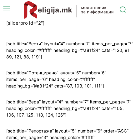
[sliderpro id=”2″]
[scb title=”Вести” layout=”4″ number=”7″ items_per_page=”7″
heading_color=”#ffffff” heading_bg=”#a81f24″ cats=”120, 91,
89, 121, 88, 119″]
[scb title=”Потенцирано” layout=”5″ number=”6″
items_per_page=”6″ heading_color=”#ffffff”
heading_bg=”#a81f24″ cats=”87, 103, 101, 111″]
[scb title=”Вера” layout=”4″ number=”7″ items_per_page=”7″
heading_color=”#ffffff” heading_bg=”#a81f24″ cats=”105,
106, 107, 125, 118, 124, 126″]
[scb title=”Репортажа” layout=”5″ number=”6″ order=”ASC”
items_per_page=”3″ heading_color=”#ffffff”