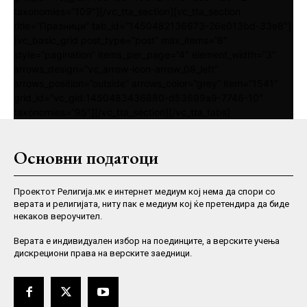
taxonomies=”109″][/vc_tta_section][vc_tta_section
title=”Празници” tab_id=”1450482136673-26e013bd-33e8″]
[vc_basic_grid post_type=”post” max_items=”8″
style=”pagination” items_per_page=”4″ element_width=”3″
arrows_design=”vc_arrow-icon-arrow_08_left”
arrows_position=”outside” arrows_color=”grey” item=”1541″
grid_id=”vc_gid:1450483436880-d53699a9-7746-10″
taxonomies=”95″][/vc_tta_section][/vc_tta_tabs]
Основни податоци
Проектот Религија.мк е интернет медиум кој нема да спори со
верата и религијата, ниту пак е медиум кој ќе претендира да биде
некаков вероучител.
Верaта е индивидуален избор на поединците, а верските учења
дискрециони права на верските заедници.